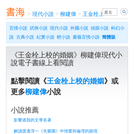
書海
>
現代小說
>
柳建偉
>
王金栓上校的婚姻
言情小說
武俠小說
現代小說
外國小說
偵探小說
科幻小
說
古典小說
紀實小說
輕小說
薔薇言情小說
簡體版
《王金栓上校的婚姻》柳建偉現代小
說電子書線上看閱讀
點擊閱讀《
王金栓上校的婚姻
》或
更多
柳建偉
小說
小說推薦
影響過我的文學名著
解讀渡邊淳一《失樂園》中情愛與倫理的困境