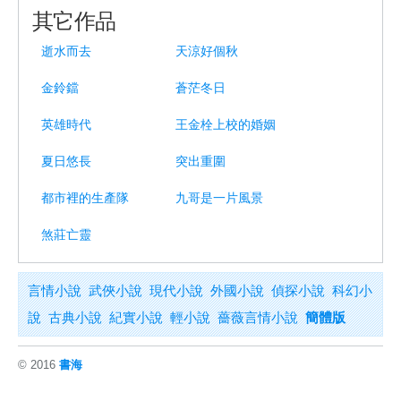
其它作品
逝水而去
天涼好個秋
金鈴鐺
蒼茫冬日
英雄時代
王金栓上校的婚姻
夏日悠長
突出重圍
都市裡的生產隊
九哥是一片風景
煞莊亡靈
言情小說
武俠小說
現代小說
外國小說
偵探小說
科幻小
說
古典小說
紀實小說
輕小說
薔薇言情小說
簡體版
© 2016
書海