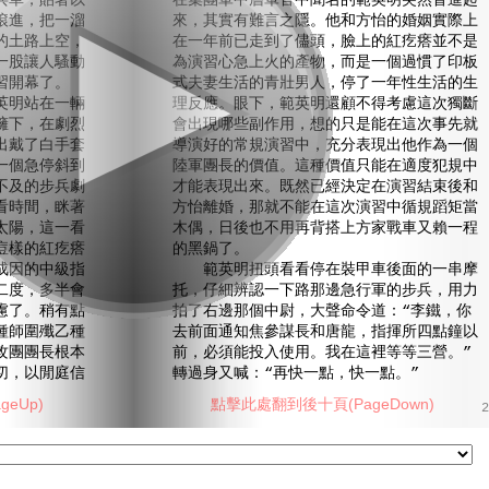
兵車，貼著以
在集團軍中層軍官中聞名的範英明突然冒進起
滾進，把一溜
來，其實有難言之隱。他和方怡的婚姻實際上
的土路上空，
在一年前已走到了儘頭，臉上的紅疙瘩並不是
一股讓人騷動
為演習心急上火的產物，而是一個過慣了印板
習開幕了。
式夫妻生活的青壯男人，停了一年性生活的生
明站在一輛
理反應。眼下，範英明還顧不得考慮這次獨斷
擁下，在劇烈
會出現哪些副作用，想的只是能在這次事先就
出戴了白手套
導演好的常規演習中，充分表現出他作為一個
一個急停斜到
陸軍團長的價值。這種價值只能在適度犯規中
不及的步兵劇
才能表現出來。既然已經決定在演習結束後和
看時間，眯著
方怡離婚，那就不能在這次演習中循規蹈矩當
太陽，這一看
木偶，日後也不用再背搭上方家戰車又賴一程
痘樣的紅疙瘩
的黑鍋了。
成因的中級指
範英明扭頭看看停在裝甲車後面的一串摩
二度，多半會
托，仔細辨認一下路那邊急行軍的步兵，用力
慮了。稍有點
拍了右邊那個中尉，大聲命令道：“李鐵，你
種師圍殲乙種
去前面通知焦參謀長和唐龍，指揮所四點鐘以
攻團團長根本
前，必須能投入使用。我在這裡等等三營。”
切，以閒庭信
轉過身又喊：“再快一點，快一點。”
eUp)
點擊此處翻到後十頁(PageDown)
2