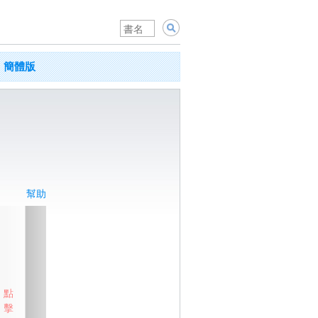
簡體版
幫助
點
擊