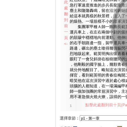
紅色秋景。十幾輛坦克和裝甲運
此
急行軍速度推進的步兵長龍隆隆
處
塵土和隆隆轟鳴，留在沿河婉蜒
翻
給這本就異樣的秋景裡，注入了
到
的燥熱。一場規模不小的陸軍演
前
集團軍甲種Ａ師一團團長範英
一
運兵車上，在左右兩個中尉的簇
頁
的顛簸中穩穩地向前運動。他伸
的右手朝路邊一指，裝甲運兵車
<-
路邊，碾出的塵土嗆得幾個躲閃
烈地咳起來。範英明掏出懷表看
眼盯了一會兒斜掛在桉樹腰間的
，他剛毅的國字臉上，幾顆青春
就分外地醒目了。略知這次演習
揮官，看到範英明的青春痘梅開
暗笑他在這次演習中過於處心積
頭腦的人都知道，在一場滿編甲
師一個加強團的常規演習中，主
用不著急個火燒火燎，該得的一
點擊此處翻到前十頁(Pag
1
選擇章節：