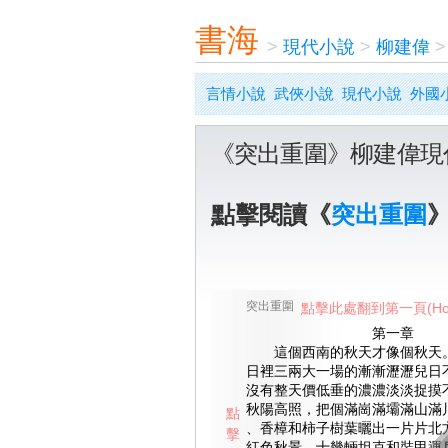
書海
>
現代小說
>
柳建偉
言情小說
武俠小說
現代小說
外國
《突出重圍》柳建偉現
點擊閱讀《
突出重圍
突出重圍
點擊此處翻到第一頁(Ho
第一章
這個西南的秋天才像個秋天。
日裡三兩大一場的漸漸瀝瀝兒日
沒有整天價低垂的濃濃淡淡捉摸
秋陽高照，把個滿崗滿壩滿山滿
點
、香樟和柿子樹葉曬出一片片北
擊