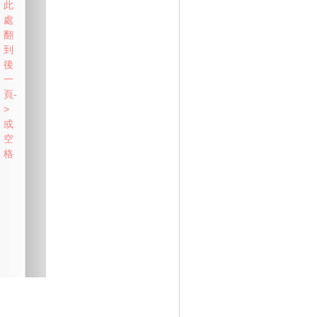
此
處
翻
到
後
一
頁-
>
或
空
格