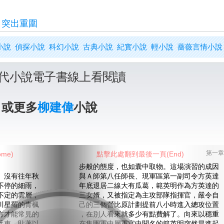
>
突出重圍
小說
偵探小說
科幻小說
古典小說
紀實小說
輕小說
薔薇言情小說
代小說電子書線上看閱讀
》或更多
柳建偉
小說
me)
點擊此處翻到最後一頁(End)
第一章
步般的態度，也如囊中取物。這場演習的成因
沒有往年秋
與Ａ師第八任師長、現軍區第一副司令方英達
不停的細雨，
年底退居二線大有瓜葛，範英明作為方英達的
不定的雲層，
三女婿，又被指定為主攻部隊指揮官，嚴令自
川星羅的青楓
己的三個營比原計劃提前八小時進入總攻位置
方才能常見的
，在別人看來就多少有點費解了。向來以穩重