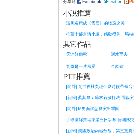
分享到
Facebook
Twitter
Pl
小說推薦
讀川端康成《雪國》的物哀之美
推薦十部言情小說，感動得你一塌糊
其它作品
天涼好個秋
逝水而去
九哥是一片風景
金鈴鐺
PTT推薦
[問卦] 創世神杜奕瑾什麼時候帶領台
[新聞] 蔡其昌︰蘇林新派打法 選戰
[問卦] M男面試怎麼突出重圍
手球世錦賽結束第三日爭奪 德國隊
[新聞] 美國政治兩極分裂，第三黨