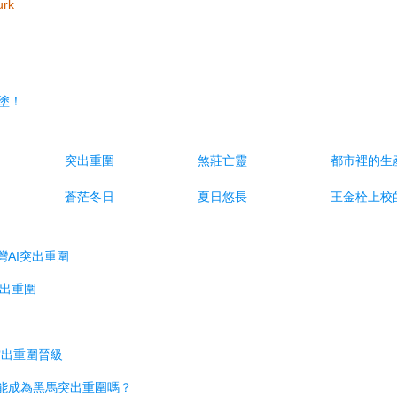
urk
塗！
突出重圍
煞莊亡靈
都市裡的生
蒼茫冬日
夏日悠長
王金栓上校
灣AI突出重圍
突出重圍
突出重圍晉級
真能成為黑馬突出重圍嗎？