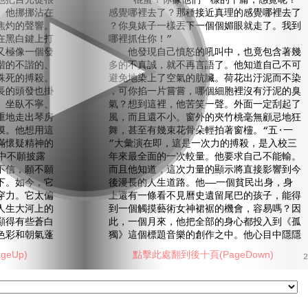
他把目光從很
“棍蛋！你像他們一樣的平庸，感覺呢？
。他挪挪沾在
感覺哪裡去了？那種接近真理的感覺哪裡去了
焦灼的聲響。
？你臭婊子一樣丟下一個個媚眼就走了。我到
在黑白鍵上打
哪裡抓住你！”
又極像一個發
他發現自己憤怒的吼叫中，也竟包含著幾
諧的不諧的、
多的不真誠，就不再言語了。他知道自己不可
殊死的搏殺。
避免地染上了空氣的肮臟。荷花出汙泥而不染
長的頭發也掛
，可你掐一片嘗嘗，哪個細胞裡沒有汙泥的臭
、坐臥不寧、
氣？想到這裡，他苦笑一聲。外面一定刮起了
重地走出琴房
風，而且還不小。窗外的夾竹桃毫無顧忌地狂
膜。他想用這
舞，甚至有幾束花骨朵輕拍著窗欞。“五·一
滿懷疑精神的
”大彙演在即，這是一次力的搏殺，是入校三
中不願披露
年來最全面的一次較量。他要求自己不能輸。
不信，願不願
而且他知道，這次力量的顯示將直接影響到今
下。如今，它
後漫長的人生道路。他——一個貧民出身，身
穿力。它太偏
上還有一條看不見曆史遺留尾巴的孩子，能得
人生大河上的
到一個觸摸藝術女神裙裾的機會，容易嗎？因
顯得有些蒼白
此，一個月來，他把全部的身心都投入到《孤
色彩和朝氣蓬
獨》這個標題音樂的創作之中。他心目中隱隱
eUp)
點擊此處翻到後十頁(PageDown)
2