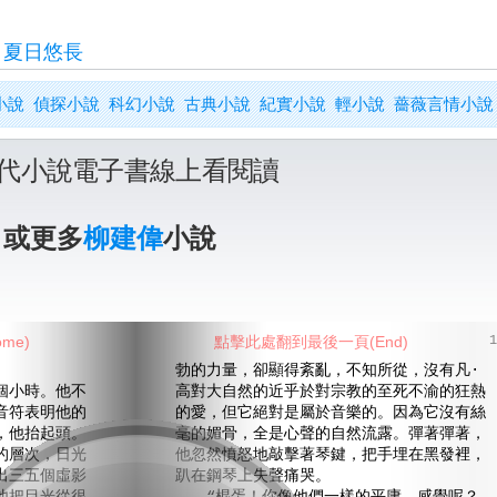
>
夏日悠長
小說
偵探小說
科幻小說
古典小說
紀實小說
輕小說
薔薇言情小說
代小說電子書線上看閱讀
》或更多
柳建偉
小說
me)
點擊此處翻到最後一頁(End)
1
勃的力量，卻顯得紊亂，不知所從，沒有凡·
小時。他不
高對大自然的近乎於對宗教的至死不渝的狂熱
音符表明他的
的愛，但它絕對是屬於音樂的。因為它沒有絲
，他抬起頭。
毫的媚骨，全是心聲的自然流露。彈著彈著，
的層次，日光
他忽然憤怒地敲擊著琴鍵，把手埋在黑發裡，
出三五個虛影
趴在鋼琴上失聲痛哭。