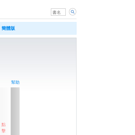
簡體版
幫助
點
擊