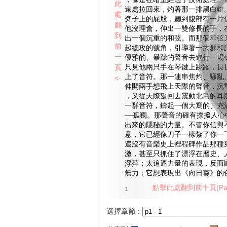
，像是在暗室經過了技術處理。
此
遠處拉回來，灼著那一排黑白鍵
處
凳子上的屁股，聽到腹部有一片
翻
他沒理會，伸出一雙修長的手，
到
出一個沉重的和弦。而那個和弦
前
起總攻的號角，引導著一大群和
一
優雅的、暴躁的聲音去進行一場
頁
只見他兩只手在琴鍵上跳躍，長
上了音符。那一連串焦灼、騷亂
<-
伸開兩手想飛上天際的聲音，沉
，又從天際踅回去震動北島的耳
一群音符，鑄起一個大寫的、充
——孤獨。那聲音的確有撩撥人心
出來的隱秘的力量。不管你信與
意，它已經像刀子一樣紮了你一
還沒有音樂史上裡程碑作品那種
激，甚至只抓住了漂浮在曆史、
浮萍；太追逐力量的表現，反而
無力；它想表現出《向日葵》的
點擊此處翻到前十頁(Pag
1
選擇章節：