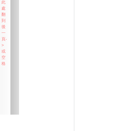
此
處
翻
到
後
一
頁-
>
或
空
格