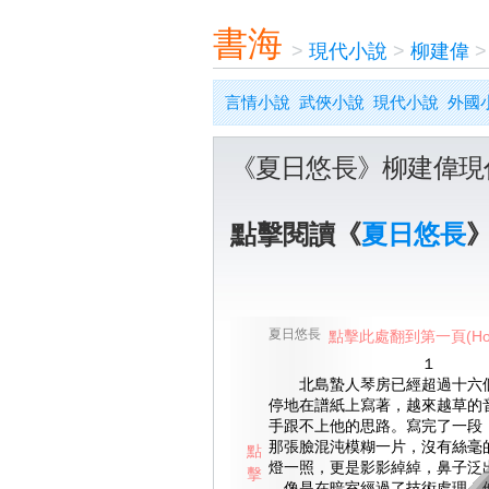
書海
>
現代小說
>
柳建偉
言情小說
武俠小說
現代小說
外國
《夏日悠長》柳建偉現
點擊閱讀《
夏日悠長
夏日悠長
點擊此處翻到第一頁(Ho
１
北島蟄人琴房已經超過十六個
停地在譜紙上寫著，越來越草的
手跟不上他的思路。寫完了一段
那張臉混沌模糊一片，沒有絲毫
點
燈一照，更是影影綽綽，鼻子泛
擊