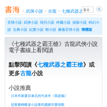
書海
>
武俠小說
>
古龍
>
七種武器之霸王槍
言情小說
武俠小說
現代小說
外國小說
偵探小說
科幻小
說
古典小說
紀實小說
輕小說
薔薇言情小說
簡體版
《七種武器之霸王槍》古龍武俠小說
電子書線上看閱讀
點擊閱讀《
七種武器之霸王槍
》或
更多
古龍
小說
小說推薦
日本作家夏目漱石的代表作《我是貓》
從鴛鴦蝴蝶派小說看民國都市愛情觀