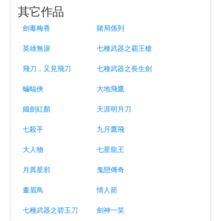
其它作品
劍毒梅香
賭局係列
英雄無淚
七種武器之霸王槍
飛刀，又見飛刀
七種武器之長生劍
蝙蝠俠
大地飛鷹
鐵劍紅顏
天涯明月刀
七殺手
九月鷹飛
大人物
七星龍王
月異星邪
鬼戀傳奇
畫眉鳥
情人箭
七種武器之碧玉刀
劍神一笑