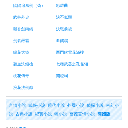
陰陽追風劍（偽）
彩環曲
武林外史
決不低頭
飄香劍雨續
決戰前後
劍氣嚴霜
血鸚鵡
繡花大盜
西門吹雪花滿樓
碧血洗銀槍
七種武器之孔雀翎
桃花傳奇
闖崆峒
浣花洗劍錄
言情小說
武俠小說
現代小說
外國小說
偵探小說
科幻小
說
古典小說
紀實小說
輕小說
薔薇言情小說
簡體版