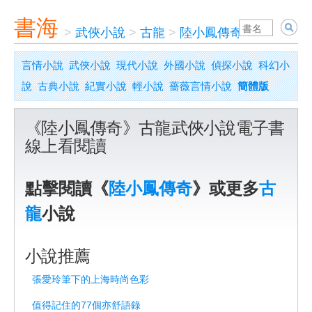
書海
>
武俠小說
>
古龍
>
陸小鳳傳奇
言情小說
武俠小說
現代小說
外國小說
偵探小說
科幻小
說
古典小說
紀實小說
輕小說
薔薇言情小說
簡體版
《陸小鳳傳奇》古龍武俠小說電子書
線上看閱讀
點擊閱讀《
陸小鳳傳奇
》或更多
古
龍
小說
小說推薦
張愛玲筆下的上海時尚色彩
值得記住的77個亦舒語錄