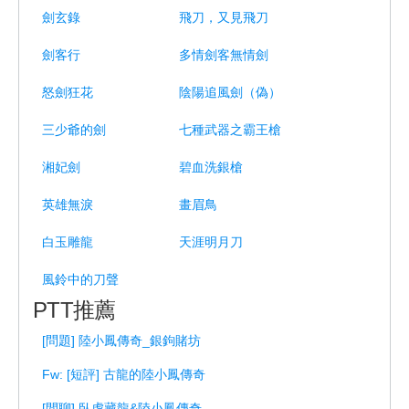
劍玄錄
飛刀，又見飛刀
劍客行
多情劍客無情劍
怒劍狂花
陰陽追風劍（偽）
三少爺的劍
七種武器之霸王槍
湘妃劍
碧血洗銀槍
英雄無淚
畫眉鳥
白玉雕龍
天涯明月刀
風鈴中的刀聲
PTT推薦
[問題] 陸小鳳傳奇_銀鉤賭坊
Fw: [短評] 古龍的陸小鳳傳奇
[閒聊] 臥虎藏龍&陸小鳳傳奇