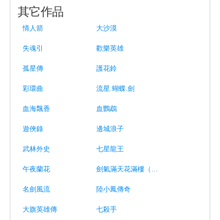
其它作品
情人箭
大沙漠
失魂引
歡樂英雄
孤星傳
護花鈴
彩環曲
流星.蝴蝶.劍
血海飄香
血鸚鵡
遊俠錄
邊城浪子
武林外史
七星龍王
午夜蘭花
劍氣滿天花滿樓（偽）
名劍風流
陸小鳳傳奇
大旗英雄傳
七殺手