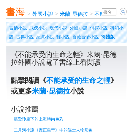
書海
>
外國小說
>
米蘭·昆德拉
>
不能承受的生命
言情小說
武俠小說
現代小說
外國小說
偵探小說
科幻小
說
古典小說
紀實小說
輕小說
薔薇言情小說
簡體版
《不能承受的生命之輕》米蘭·昆德
拉外國小說電子書線上看閱讀
點擊閱讀《
不能承受的生命之輕
》
或更多
米蘭·昆德拉
小說
小說推薦
張愛玲筆下的上海時尚色彩
二月河小說《雍正皇帝》中的謀士人物形象