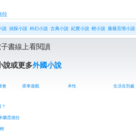
德拉
小說
偵探小說
科幻小說
古典小說
紀實小說
輕小說
薔薇言情小說
電子書線上看閱讀
小說或更多
外國小說
聚會
搭車遊戲
本性
生活在別處
日？
者米蘭昆德拉
之輕