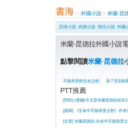
書海
>
外國小說
>
米蘭·昆
言情小說
武俠小說
現代小說
外國
米蘭·昆德拉外國小說
點擊閱讀
米蘭·昆德拉
不能承受的生命之輕
為了告別的
PTT推薦
[問卦] (發錢)今天是米蘭昆德拉的生
[新聞] 《生命中不能承受之輕》作
[文章] 米蘭昆德拉-生命中不能承受