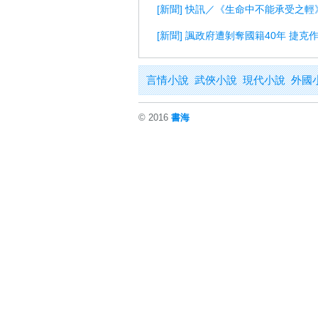
[新聞] 快訊／《生命中不能承受之
[新聞] 諷政府遭剝奪國籍40年 捷克
言情小說
武俠小說
現代小說
外國
© 2016
書海