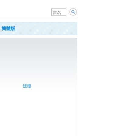
簡體版
緩慢