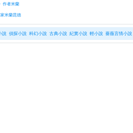
輕》作者米蘭
作家米蘭昆德
小說
偵探小說
科幻小說
古典小說
紀實小說
輕小說
薔薇言情小說