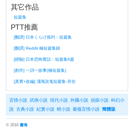
其它作品
短篇集
PTT推薦
[翻譯] 日本くらげ係列：短篇集
[翻譯] Reddit 極短篇集錦
[經驗] 日本恐怖實話：短篇集6篇
[創作] 一詞一故事(極短篇集)
[真實+改編] 淺海說鬼短篇集-存在
言情小說
武俠小說
現代小說
外國小說
偵探小說
科幻小
說
古典小說
紀實小說
輕小說
薔薇言情小說
簡體版
© 2016
書海