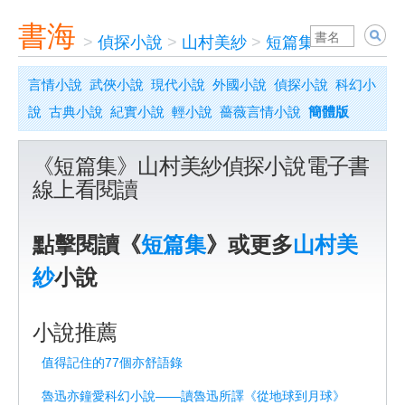
書海
>
偵探小說
>
山村美紗
>
短篇集
言情小說
武俠小說
現代小說
外國小說
偵探小說
科幻小
說
古典小說
紀實小說
輕小說
薔薇言情小說
簡體版
《短篇集》山村美紗偵探小說電子書
線上看閱讀
點擊閱讀《
短篇集
》或更多
山村美
紗
小說
小說推薦
值得記住的77個亦舒語錄
魯迅亦鐘愛科幻小說——讀魯迅所譯《從地球到月球》