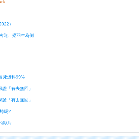
urk
022）
古龍、梁羽生為例
冒死爆料99%
 保證「有去無回」
 保證「有去無回」
垮嗎?
的影片