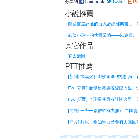
分享到
Facebook
Twitter
Pl
小說推薦
蘭登書屋評選的百大必讀經典書目（2
武俠小說中的俠骨柔情——以金庸、
其它作品
有去無回
PTT推薦
[新聞] 武漢火神山收逾800病患 員工
Fw: [新聞] 全球招募勇者登陸火星
Fw: [新聞] 全球招募勇者登陸火星
[問卦] 一帶一路借款有去無回 中國會
[問片] 想找主角知道自己會有去無回