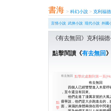
書海
>
科幻小說
>
克利福德
言情小說
武俠小說
現代小說
外國
《有去無回》克利福德
點擊閱讀《
有去無回
有去無回
點擊此處翻到第一頁(Ho
有去無回
四個人已經雙雙進入木星呼嘯
，至今還沒有回來。
他們走進了淒厲哀號的大風之
毋寧說，他們是大步跑進去的，
點
面，淋濕的身體兩側在雨中閃著
擊