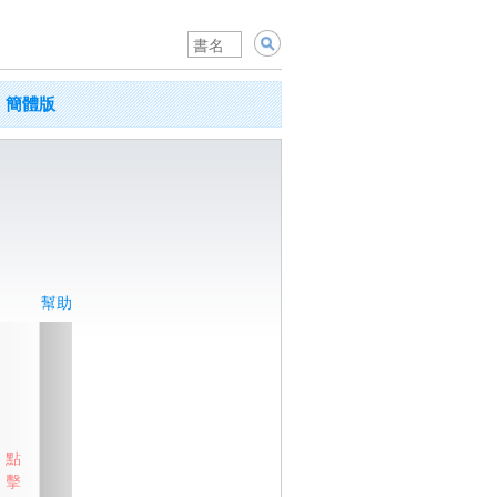
簡體版
幫助
點
擊