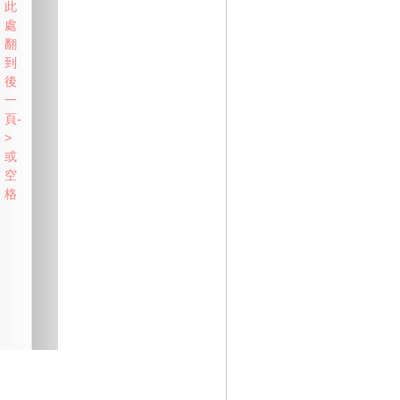
此
處
翻
到
後
一
頁-
>
或
空
格