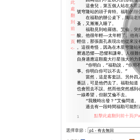
因為他們不是以人的形體進
此
這會兒，第五個人站在木星調
處
號穹隆站的頭子肯特。福勒的辦
翻
在福勒的辦公桌下，陶薩老狗
到
蚤，又漸漸入睡了。
前
福勒見到哈羅德。艾倫，突然
一
酸。他很年輕——太年輕了。他有
頁
輕信，那張面孔表現出他從來沒
。這很奇怪，因為在木星穹隆站
<-
曆過恐懼——恐懼和謙卑。人很難
自身適應這顆龐大行星強大的力
“你明白，”福勒說，“你用
事。你明白你可以不去。”
當然，這是客套話。另外四人
番話，可是他們去了。福勒知道
也會照去不誤。然而他突然感到
一線希望，但願艾倫不去。
“我幾時出發？”艾倫問道。
過去有一段時間福勒可能對這
點擊此處翻到前十頁(Pag
1
選擇章節：