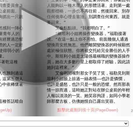
去的。
。主要的事，唯一的事是要你回來，你要證明
查委員會３
人能夠以一種木星人的形體活著。走到第一處
公桌前面。
觀察標樁，一步也不再往前，然後回來。別存
抓出一只跳
任何僥幸心理去冒險。別調查任何東西。就是
要回來。”
感到一陣心
艾倫點點頭。“我都明白了。”
著青年人的
“斯坦利小姐將操作變換器，”福勒接著
有經曆過恐懼
說。“在這一點上你不用怕。前面幾個人通過
裡的人一定經
變換而安然無恙。他們離開變換器的時候顯然
使得弱小的
處於極佳狀態。你將被交托給完全勝任的人手
量。
中。斯坦利小姐是太陽係最稱職的變換器操作
不著乾這種
員，她在大多數行星上都取得了經驗，因此請
她到這裡來。”
也聽到過這
艾倫咧開嘴對那女子笑了笑，福勒見到斯
，這第五個人
坦利小姐臉上掠過一絲表情——也許是憐憫，
心中依稀懷著
也許是盛怒，也許只是一般的恐懼。然而那表
情一掠而過，這時她正對站在辦公桌前的年輕
人報以淡淡的一笑。她笑容拘謹，如同小學老
種答話暗自
師那麼古板，仿佛她恨自己露出笑容。
eUp)
點擊此處翻到後十頁(PageDown)
2