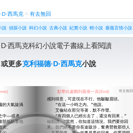
·D·西馬克
>
有去無回
小說
偵探小說
科幻小說
古典小說
紀實小說
輕小說
薔薇言情小說
·D·西馬克科幻小說電子書線上看閱讀
》或更多
克利福德·D·西馬克
小說
me)
點擊此處翻到最後一頁(End)
有去無回
感到得意，可是現在不行。他皺皺眉頭。
的大氣旋渦
“在這一小時之內。”他說。
艾倫站在那兒等著，默不作聲。
中——或者
“有四個人已經出去了，還沒有回來，”
腹部低貼著地
福勒說。“當然，你知道這情況。我們要你回
微光。
來。我們絕不要你長途跋涉，奮勇營救那些人