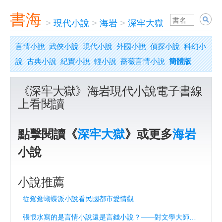
書海
>
現代小說
>
海岩
>
深牢大獄
言情小說
武俠小說
現代小說
外國小說
偵探小說
科幻小
說
古典小說
紀實小說
輕小說
薔薇言情小說
簡體版
《深牢大獄》海岩現代小說電子書線
上看閱讀
點擊閱讀《
深牢大獄
》或更多
海岩
小說
小說推薦
從鴛鴦蝴蝶派小說看民國都市愛情觀
張恨水寫的是言情小說還是言錢小說？——對文學大師的重新解讀