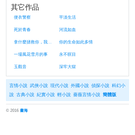
其它作品
便衣警察
平淡生活
死於青春
河流如血
拿什麼拯救你，我的愛人
你的生命如此多情
一場風花雪月的事
永不暝目
玉觀音
深牢大獄
言情小說
武俠小說
現代小說
外國小說
偵探小說
科幻小
說
古典小說
紀實小說
輕小說
薔薇言情小說
簡體版
© 2016
書海