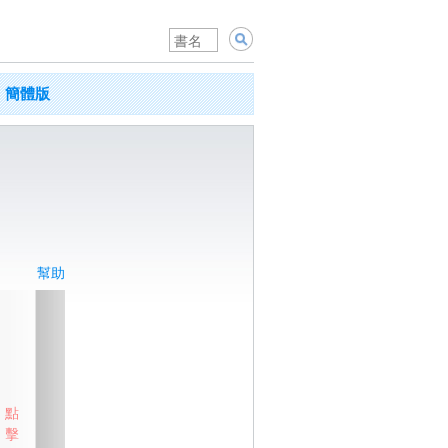
簡體版
幫助
點
擊