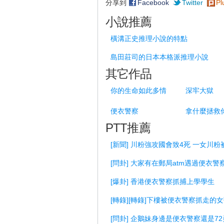
分享到
Facebook
Twitter
Pl
小說推薦
橫溝正史推理小說的特點
島田莊司的日本本格派推理小說
其它作品
你的生命如此多情
深牢大獄
便衣警察
PTT推薦
[新聞] 川粉強攻國會致4死 一女川
[問卦] 大家有在郵局atm遇過便衣警
[爆卦] 香港便衣警察抓捕上學學生
[轉錄][轉錄]下樓被便衣警察抓走的
[問卦] 企鵝妹身邊是便衣警察還是72