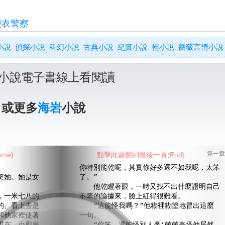
便衣警察
小說
偵探小說
科幻小說
古典小說
紀實小說
輕小說
薔薇言情小說
小說電子書線上看閱讀
》或更多
海岩
小說
me)
點擊此處翻到最後一頁(End)
第一章
你特別能乾呢，其實你好多還不如我呢，太笨
她。她是女
了。”
他乾瞪著眼，一時又找不出什麼證明自己
一米七八的
不笨的論據來，臉上紅得很難看。
的、看上去是
“這能怪我嗎？”他糊裡糊塗地冒出這麼
和他家裡使著
一句。