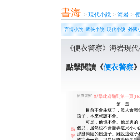
書海
>
現代小說
>
海岩
>
言情小說
武俠小說
現代小說
外國
《便衣警察》海岩現代
點擊閱讀《
便衣警察
便衣警察
點擊此處翻到第一頁(Ho
第一章
目前不會生爐子，沒人會嘲笑
孩子，本來就該不會。
可是，他也不會。他是男的，
個兒，居然也不會擺弄這只小小
點
那麼簡陋的鐵爐子。雖說這爐子
擊