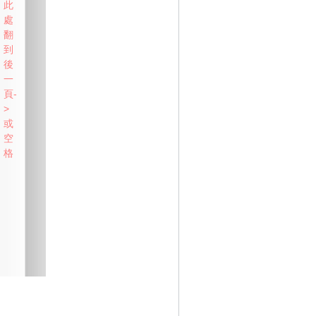
此
處
翻
到
後
一
頁-
>
或
空
格