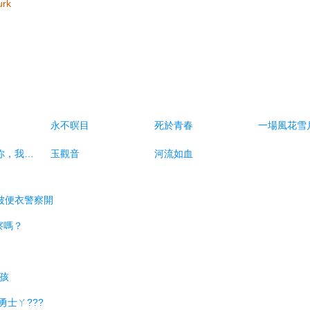
urk
永不暝目
死於青春
一場風花雪
拿什麼拯救你，我的愛人
玉觀音
河流如血
粉被便衣警察開
察嗎？
女孩
勇士ㄚ???