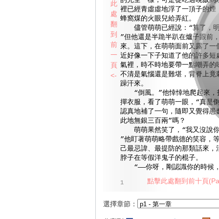
的完全一樣，可是從吃過晚飯到
此
裡已經青虛虛地浮了一頂子的煙
處
蜂窩煤的火眼兒給弄紅。
翻
儘管萌萌已經說：“算了，明
到
”但他還是半跪半趴在爐子跟前
前
來。這下，在萌萌面前又露了一
一
近好像一下子知道了他的許多短
頁
氣裡，時不時地要帶一點嘲弄的
不清是氣惱還是難堪，背脊上竟
<-
躁汗來。
“倒風。”他悻悻地爬起來，
撣衣服，看了萌萌一眼，“真是倒
認真地補了一句，隨即又覺得愚
此地無銀三百兩”嗎？
萌萌果然笑了，“我又沒說你
”他盯著萌萌略帶戲德的笑容，
己最忌諱、最提防的那類話來，
脖子在等假洋鬼子的棍子。
“——你呀，剛認識你的時候
點擊此處翻到前十頁(Pag
1
選擇章節：