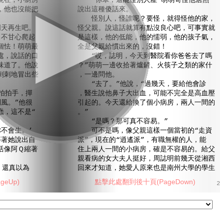
現在，小廚房
“你笨，還能怪別人產’萌萌奇怪他居然
，他也沒能把
說出這種傻話來。
怪別人，怪誰呢？要怪，就得怪他的家，
天再生吧。
怪父親。說這話就算有點沒良心吧，可事實就
，不甘心爬起
是這樣，他的低能，他的懦弱，他的孩子氣，
個怯！萌萌最
全是父親給慣出來的，沒錯！
處，說話的口
“哎，誌明，今天到醫院看你爸爸去了嗎
味道了。他說
？”萌萌一邊收拾著爐鏟、火筷子之類的家什
刺刺地冒出些
，一邊問他。
“去了。”他說，“過幾天，要給他會診
拍拍手，撣
，醫生說他鼻子大出血，可能不完全是高血壓
風。”他很
引起的。今天還給換了個小病房，兩人一間的
蠢，這不是“
。”
“是嗎？那可真不容易。”
不會生。’
可不是嗎，像父親這樣一個當初的“走資
等著她說出自
派”，現在的“逍遙派”，有職無權的人，能
活像阿Ｑ縮著
住上兩人一間的小病房，確是不容易的。給父
親看病的女大夫人挺好，周誌明前幾天從湘西
，還真以為
回來才知道，她愛人原來也是南州大學的學生
eUp)
點擊此處翻到後十頁(PageDown)
2