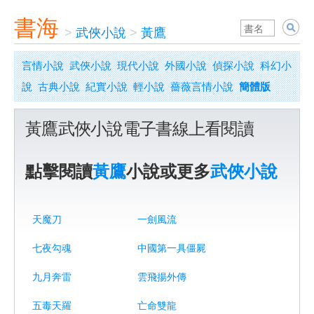
書海
>
武俠小說
>
黃鷹
言情小說
武俠小說
現代小說
外國小說
偵探小說
科幻小
說
古典小說
紀實小說
輕小說
薔薇言情小說
簡體版
黃鷹武俠小說電子書線上看閱讀
點擊閱讀
黃鷹
小說或更多
武俠小說
天魔刀
一劍風流
七夜勾魂
中國第一具僵屍
九月奔雷
雲飛揚外傳
五毒天羅
亡命雙龍