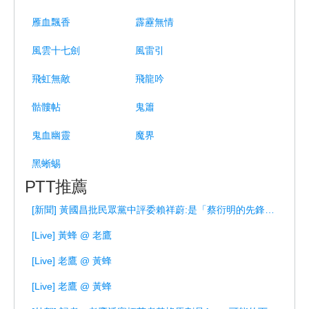
雁血飄香
霹靂無情
風雲十七劍
風雷引
飛虹無敵
飛龍吟
骷髏帖
鬼簫
鬼血幽靈
魔界
黑蜥蜴
PTT推薦
[新聞] 黃國昌批民眾黨中評委賴祥蔚:是「蔡衍明的先鋒鷹犬！」
[Live] 黃蜂 @ 老鷹
[Live] 老鷹 @ 黃蜂
[Live] 老鷹 @ 黃蜂