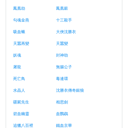
鳳凰劫
鳳凰穀
勾魂金燕
十三殺手
吸血蛾
大俠沈勝衣
天蠶再變
天蠶變
妖魂
封神劫
屠龍
無腸公子
死亡鳥
毒連環
水晶人
沈勝衣傳奇銀狼
疆屍先生
相思劍
碧血幽靈
血鸚鵡
追獵八百裡
鐵血京華