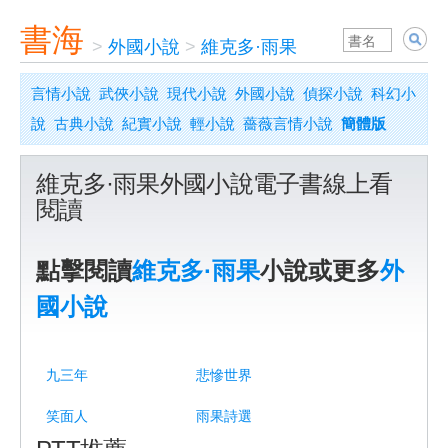
書海
>
外國小說
>
維克多·雨果
言情小說
武俠小說
現代小說
外國小說
偵探小說
科幻小
說
古典小說
紀實小說
輕小說
薔薇言情小說
簡體版
維克多·雨果外國小說電子書線上看
閱讀
點擊閱讀
維克多·雨果
小說或更多
外
國小說
九三年
悲慘世界
笑面人
雨果詩選