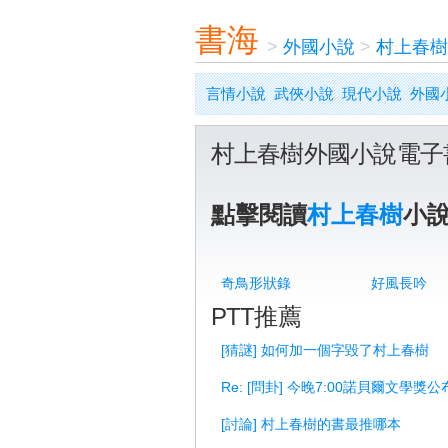
書海
>
外國小說
>
村上春樹
言情小說
武俠小說
現代小說
外國
村上春樹外國小說電子
點擊閱讀
村上春樹
小
奇鳥形狀錄
好風長吟
PTT推薦
[猜謎] 如何加一個字毀了村上春樹
Re: [問卦] 今晚7:00諾貝爾文學
[討論] 村上春樹的書最推哪本