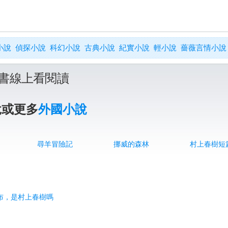
小說
偵探小說
科幻小說
古典小說
紀實小說
輕小說
薔薇言情小說
書線上看閱讀
說或更多
外國小說
尋羊冒險記
挪威的森林
村上春樹短
獎公布，是村上春樹嗎