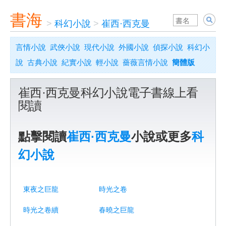
書海
>
科幻小說
>
崔西·西克曼
言情小說
武俠小說
現代小說
外國小說
偵探小說
科幻小
說
古典小說
紀實小說
輕小說
薔薇言情小說
簡體版
崔西·西克曼科幻小說電子書線上看
閱讀
點擊閱讀
崔西·西克曼
小說或更多
科
幻小說
東夜之巨龍
時光之卷
時光之卷續
春曉之巨龍