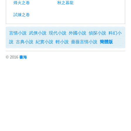
烽火之卷
秋之暮龍
試煉之卷
言情小說
武俠小說
現代小說
外國小說
偵探小說
科幻小
說
古典小說
紀實小說
輕小說
薔薇言情小說
簡體版
© 2016
書海