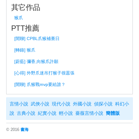
其它作品
猴爪
PTT推薦
[閒聊] CPBL爪猴補賽日
[轉錄] 猴爪
[蔚藍] 彌香,向猴爪許願
[心得] 外野爪迷吊打猴子很囂張
[閒聊] 爪猴戰mvp要給誰？
言情小說
武俠小說
現代小說
外國小說
偵探小說
科幻小
說
古典小說
紀實小說
輕小說
薔薇言情小說
簡體版
© 2016
書海