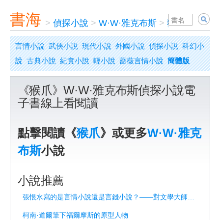
書海
>
偵探小說
>
W·W·雅克布斯
>
猴爪
言情小說
武俠小說
現代小說
外國小說
偵探小說
科幻小
說
古典小說
紀實小說
輕小說
薔薇言情小說
簡體版
《猴爪》W·W·雅克布斯偵探小說電
子書線上看閱讀
點擊閱讀《
猴爪
》或更多
W·W·雅克
布斯
小說
小說推薦
張恨水寫的是言情小說還是言錢小說？——對文學大師的重新解讀
柯南·道爾筆下福爾摩斯的原型人物