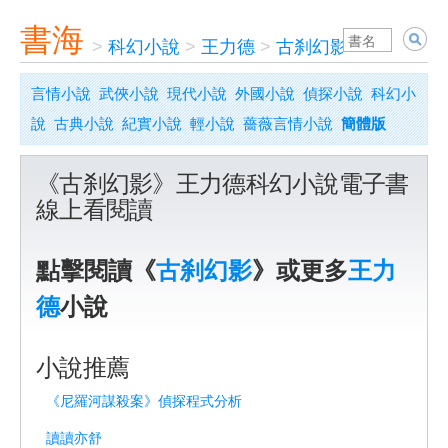
書海
>
科幻小說
>
王力德
>
古刹幻影
言情小說
武俠小說
現代小說
外國小說
偵探小說
科幻小
說
古典小說
紀實小說
輕小說
薔薇言情小說
簡體版
《古刹幻影》王力德科幻小說電子書
線上看閱讀
點擊閱讀《
古刹幻影
》或更多
王力
德
小說
小說推薦
《尼羅河謀殺案》偵探程式分析
讀讀亦舒