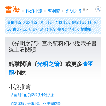
書海
>
科幻小說
>
查羽龍
>
光明之箭
言情小說
武俠小說
現代小說
外國小說
偵探小說
科幻小
說
古典小說
紀實小說
輕小說
薔薇言情小說
簡體版
《光明之箭》查羽龍科幻小說電子書
線上看閱讀
點擊閱讀《
光明之箭
》或更多
查羽
龍
小說
小說推薦
古龍創立的偵探武俠小說流派
百家講壇之金庸小說中的悲劇愛情