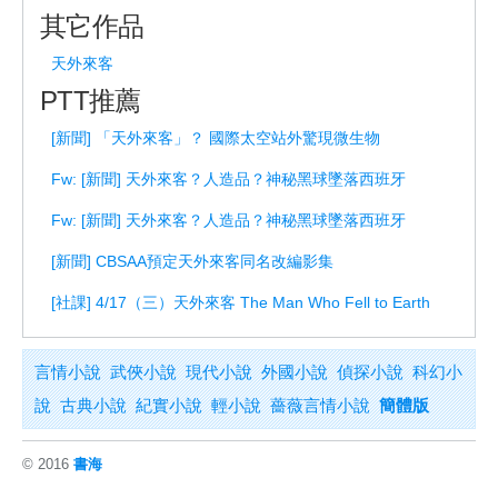
其它作品
天外來客
PTT推薦
[新聞] 「天外來客」？ 國際太空站外驚現微生物
Fw: [新聞] 天外來客？人造品？神秘黑球墜落西班牙
Fw: [新聞] 天外來客？人造品？神秘黑球墜落西班牙
[新聞] CBSAA預定天外來客同名改編影集
[社課] 4/17（三）天外來客 The Man Who Fell to Earth
言情小說
武俠小說
現代小說
外國小說
偵探小說
科幻小
說
古典小說
紀實小說
輕小說
薔薇言情小說
簡體版
© 2016
書海