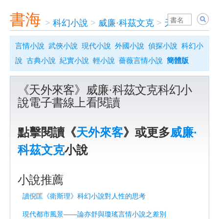
書海
>
科幻小說
>
威廉·科茲文克
>
天外來客
言情小說
武俠小說
現代小說
外國小說
偵探小說
科幻小
說
古典小說
紀實小說
輕小說
薔薇言情小說
簡體版
《天外來客》威廉·科茲文克科幻小
說電子書線上看閱讀
點擊閱讀《
天外來客
》或更多
威廉·
科茲文克
小說
小說推薦
讀倪匡《衛斯理》科幻小說對人性的思考
現代都市風景——論亦舒與瓊瑤言情小說之差別