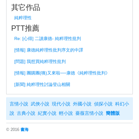
其它作品
純粹理性
PTT推薦
Re: [心得] 二讀康德- 純粹理性批判
[情報] 康德純粹理性批判序文的中譯
[問題] 我想買純粹理性批判
[情報] 團購團(咦)又來啦──康德《純粹理性批判》
[新聞] 純粹理性討論登山相關
言情小說
武俠小說
現代小說
外國小說
偵探小說
科幻小
說
古典小說
紀實小說
輕小說
薔薇言情小說
簡體版
© 2016
書海