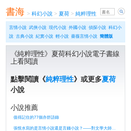
書海
>
科幻小說
>
夏荷
>
純粹理性
言情小說
武俠小說
現代小說
外國小說
偵探小說
科幻小
說
古典小說
紀實小說
輕小說
薔薇言情小說
簡體版
《純粹理性》夏荷科幻小說電子書線
上看閱讀
點擊閱讀《
純粹理性
》或更多
夏荷
小說
小說推薦
值得記住的77個亦舒語錄
張恨水寫的是言情小說還是言錢小說？——對文學大師的重新解讀