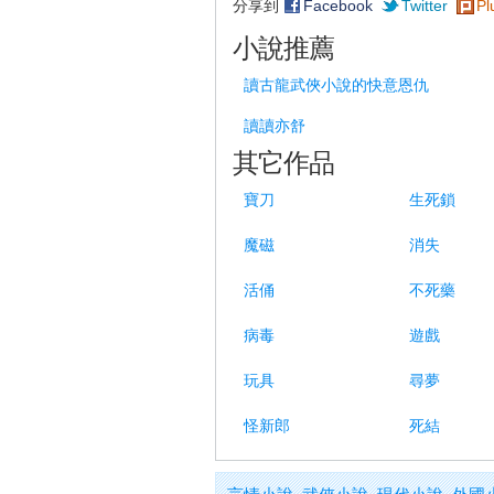
分享到
Facebook
Twitter
Pl
小說推薦
讀古龍武俠小說的快意恩仇
讀讀亦舒
其它作品
寶刀
生死鎖
魔磁
消失
活俑
不死藥
病毒
遊戲
玩具
尋夢
怪新郎
死結