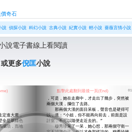
無價奇石
小說
偵探小說
科幻小說
古典小說
紀實小說
輕小說
薔薇言情小說
小說電子書線上看閱讀
》或更多
倪匡
小說
me)
點擊此處翻到最後一頁(End)
01
，可是，她在走廊中，才走出了幾步，突然被
兩個大漢，攔住了去路。
那兩個大漢的面目呆板，聲音也是硬得可
定進大廈，
以，道：“小姐，你不能再向前去，前面是設
壁全是翠綠色
計室，不可以隨便走近去的。”
瑪瑙瑣，而地
穆秀珍呆了一呆，她心想，那兩個守衛一