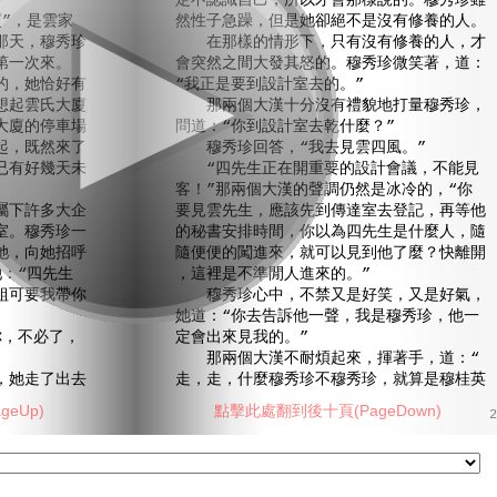
定不認識自己，所以才會那樣說的。穆秀珍雖
”，是雲家
然性子急躁，但是她卻絕不是沒有修養的人。
那天，穆秀珍
在那樣的情形下，只有沒有修養的人，才
第一次來。
會突然之間大發其怒的。穆秀珍微笑著，道：
，她恰好有
“我正是要到設計室去的。”
想起雲氏大廈
那兩個大漢十分沒有禮貌地打量穆秀珍，
大廈的停車場
問道：“你到設計室去乾什麼？”
起，既然來了
穆秀珍回答，“我去見雲四風。”
已有好幾天未
“四先生正在開重要的設計會議，不能見
客！”那兩個大漢的聲調仍然是冰冷的，“你
下許多大企
要見雲先生，應該先到傳達室去登記，再等他
室。穆秀珍一
的秘書安排時間，你以為四先生是什麼人，隨
她，向她招呼
隨便便的闖進來，就可以見到他了麼？快離開
：“四先生
，這裡是不準閒人進來的。”
組可要我帶你
穆秀珍心中，不禁又是好笑，又是好氣，
她道：“你去告訴他一聲，我是穆秀珍，他一
，不必了，
定會出來見我的。”
那兩個大漢不耐煩起來，揮著手，道：“
她走了出去
走，走，什麼穆秀珍不穆秀珍，就算是穆桂英
eUp)
點擊此處翻到後十頁(PageDown)
2