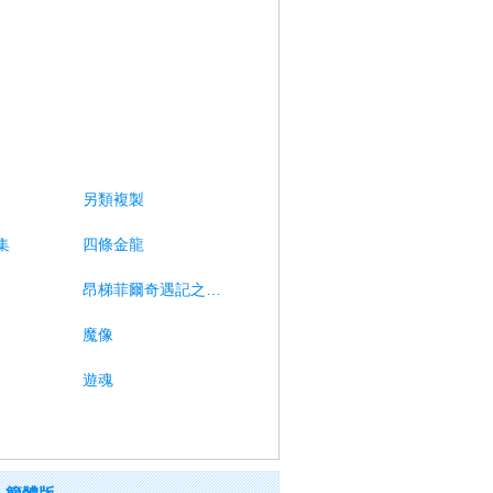
另類複製
集
四條金龍
昂梯菲爾奇遇記之飛焰
魔像
遊魂