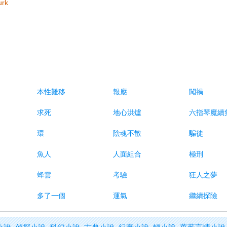
urk
本性難移
報應
闖禍
求死
地心洪爐
六指琴魔續
環
陰魂不散
騙徒
魚人
人面組合
極刑
蜂雲
考驗
狂人之夢
多了一個
運氣
繼續探險