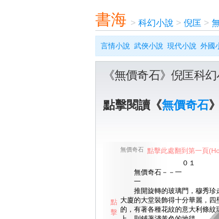
書海
>
科幻小說
>
倪匡
>
言情小說
武俠小說
現代小說
外國
《無價奇石》倪匡科幻
點擊閱讀《
無價奇石
無價奇石
點擊此處翻到第一頁(Ho
０１
無價奇石－－一
一
推開旋轉的玻璃門，穆秀珍走
大廈的大堂裝飾得十分華麗，四
點
的，有著各種花紋的意大利條紋
擊