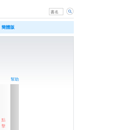
簡體版
幫助
點
擊