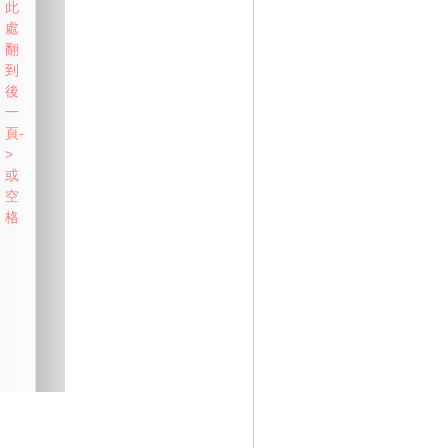
此
處
翻
到
後
一
頁-
>
或
空
格