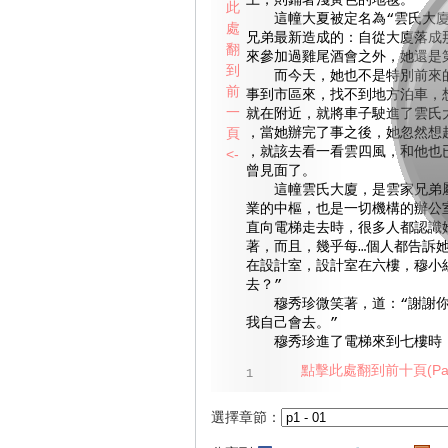
上，則鋪著淺黃色的地毯。
此
這幢大夏被定名為“雲氏大廈
處
兄弟最新造成的：自從大廈落成
翻
來參加過雞尾酒會之外，她還是
到
而今天，她也不是特別前來的
前
事到市區來，找不到地方泊車，
一
就在附近，就將車子駛進了雲氏
頁
，當她辦完了事之後，她忽然想
，就該去看一看雲四風，和他也
<-
曾見面了。
這幢雲氏大廈，是雲家兄弟屬
業的中樞，也是一切機構的辦公
直向電梯走去時，很多人都認識
著，而且，幾乎每…個人都告訴她
在設計室，設計室在六樓，穆小
去？”
穆秀珍微笑著，道：“謝謝你
我自己會去。”
穆秀珍進了電梯來到七樓時，
點擊此處翻到前十頁(Pag
1
選擇章節：