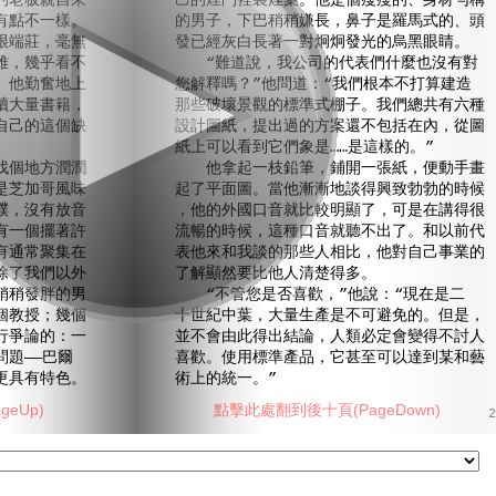
的老板親自來
己的煙鬥裡裝煙葉。他是個瘦瘦的、身材勻稱
有點不一樣。
的男子，下巴稍稍嫌長，鼻子是羅馬式的、頭
很端莊，毫無
發已經灰白長著一對炯炯發光的烏黑眼睛。
雅，幾乎看不
“難道說，我公司的代表們什麼也沒有對
。他勤奮地上
您解釋嗎？”他問道：“我們根本不打算建造
讀大量書籍，
那些破壞景觀的標準式棚子。我們總共有六種
自己的這個缺
設計圖紙，提出過的方案還不包括在內，從圖
紙上可以看到它們象是……是這樣的。”
個地方潤潤
他拿起一枝鉛筆，鋪開一張紙，便動手畫
是芝加哥風味
起了平面圖。當他漸漸地談得興致勃勃的時候
樸，沒有放音
，他的外國口音就比較明顯了，可是在講得很
有一個擺著許
流暢的時候，這種口音就聽不出了。和以前代
有通常聚集在
表他來和我談的那些人相比，他對自己事業的
除了我們以外
了解顯然要比他人清楚得多。
稍稍發胖的男
“不管您是否喜歡，”他說：“現在是二
個教授；幾個
十世紀中葉，大量生產是不可避免的。但是，
行爭論的：一
並不會由此得出結論，人類必定會變得不討人
題——巴爾
喜歡。使用標準產品，它甚至可以達到某和藝
更具有特色。
術上的統一。”
eUp)
點擊此處翻到後十頁(PageDown)
2