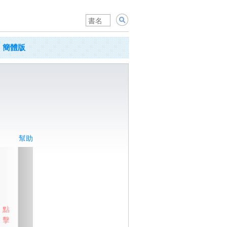
簡體版
幫助
點
擊