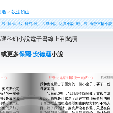
德遜
>
執法如山
小說
偵探小說
科幻小說
古典小說
紀實小說
輕小說
薔薇言情小說
德遜科幻小說電子書線上看閱讀
》或更多
保爾·安德遜
小說
me)
點擊此處翻到最後一頁(End)
執法如山
我和麥克斯占了屋角的一個小桌子，要了一份
麥克斯公司
丹麥啤酒。
自己的一家分
我向他聲明，我對錢不願興趣；直截了當
地段是最有發
地說，我就是討厭為了建造當前那種鍍鉛的棚
到手，他們出
子而讓推土機把這美麗如畫的地方搞得不堪入
；他們又加了
目。聽了我的話，麥克斯沒有作聲，只是在自