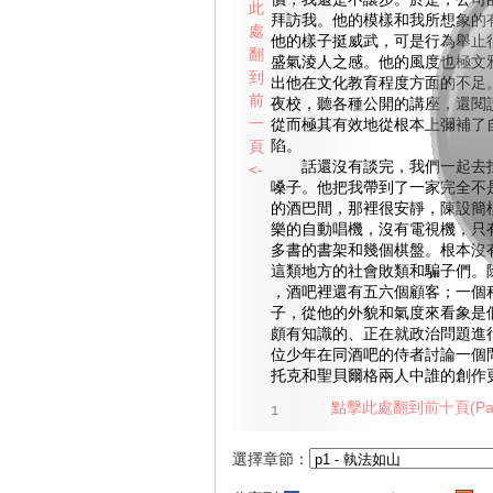
價，我還是不讓步。於是，公司
此
拜訪我。他的模樣和我所想象的
處
他的樣子挺威武，可是行為舉止
翻
盛氣淩人之感。他的風度也極文
到
出他在文化教育程度方面的不足
前
夜校，聽各種公開的講座，還閱
一
從而極其有效地從根本上彌補了
頁
陷。
話還沒有談完，我們一起去找
<-
嗓子。他把我帶到了一家完全不
的酒巴間，那裡很安靜，陳設簡
樂的自動唱機，沒有電視機，只
多書的書架和幾個棋盤。根本沒
這類地方的社會敗類和騙子們。
，酒吧裡還有五六個顧客；一個
子，從他的外貌和氣度來看象是
頗有知識的、正在就政治問題進
位少年在同酒吧的侍者討論一個問
托克和聖貝爾格兩人中誰的創作
點擊此處翻到前十頁(Pag
1
選擇章節：