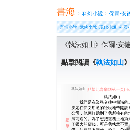
書海
>
科幻小說
>
保爾·安
言情小說
武俠小說
現代小說
外國
《執法如山》保爾·安
點擊閱讀《
執法如山
執法如山
點擊此處翻到第一頁(Ho
執法如山
我們是在業務交往中相識的。
決定在伊文斯通的邊境地帶開設
公司，他倆打聽到了我所擁有的
展前途的。為了想把這塊土地買
點
了很大的價錢，可是我執意不賣
擊