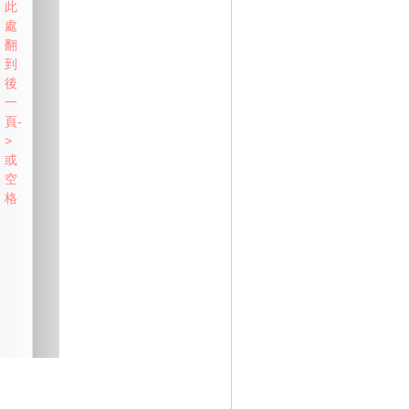
此
處
翻
到
後
一
頁-
>
或
空
格