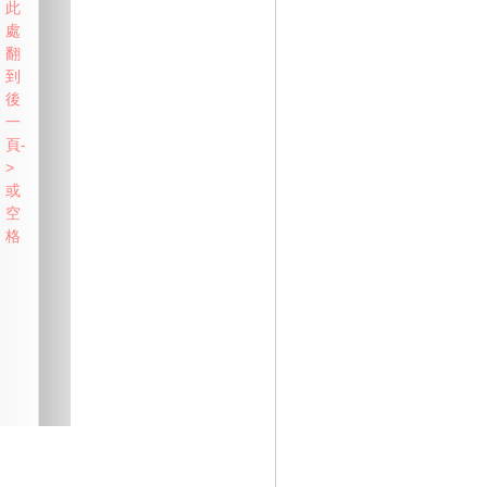
此
處
翻
到
後
一
頁-
>
或
空
格