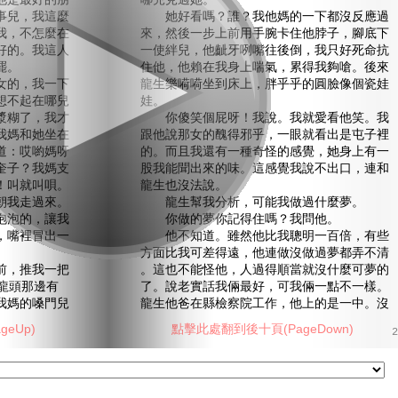
他是最好的朋
哪兒見過她。
事兒，我這麼
她好看嗎？誰？我他媽的一下都沒反應過
我，不怎麼在
來，然後一步上前用手腕卡住他脖子，腳底下
好的。我這人
一使絆兒，他齜牙咧嘴往後倒，我只好死命抗
罷。
住他，他賴在我身上喘氣，累得我夠嗆。後來
的，我一下
龍生樂嗬嗬坐到床上，胖乎乎的圓臉像個瓷娃
想不起在哪兒
娃。
漿糊了，我才
你傻笑個屁呀！我說。我就愛看他笑。我
我媽和她坐在
跟他說那女的醜得邪乎，一眼就看出是屯子裡
道：哎喲媽呀
的。而且我還有一種奇怪的感覺，她身上有一
奎子？我媽支
股我能聞出來的味。這感覺我說不出口，連和
！叫就叫唄。
龍生也沒法說。
朝我走過來。
龍生幫我分析，可能我做過什麼夢。
泡泡的，讓我
你做的夢你記得住嗎？我問他。
，嘴裡冒出一
他不知道。雖然他比我聰明一百倍，有些
方面比我可差得遠，他連做沒做過夢都弄不清
，推我一把
。這也不能怪他，人過得順當就沒什麼可夢的
龍頭那邊有
了。說老實話我倆最好，可我倆一點不一樣。
我媽的嗓門兒
龍生他爸在縣檢察院工作，他上的是一中。沒
eUp)
點擊此處翻到後十頁(PageDown)
2