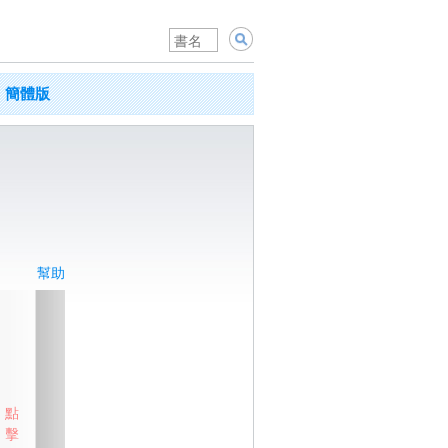
簡體版
幫助
點
擊