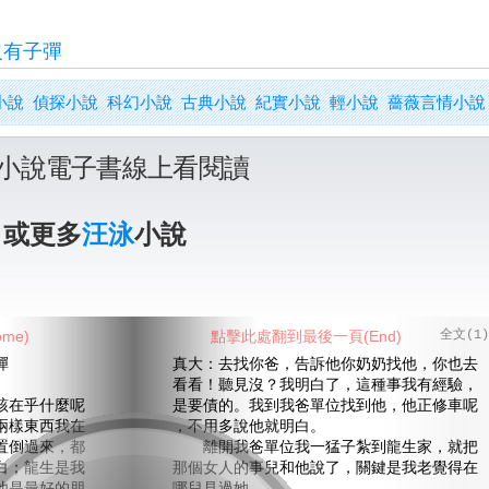
沒有子彈
小說
偵探小說
科幻小說
古典小說
紀實小說
輕小說
薔薇言情小說
小說電子書線上看閱讀
》或更多
汪泳
小說
me)
點擊此處翻到最後一頁(End)
全文(1)
彈
真大：去找你爸，告訴他你奶奶找他，你也去
看看！聽見沒？我明白了，這種事我有經驗，
在乎什麼呢
是要債的。我到我爸單位找到他，他正修車呢
兩樣東西我在
，不用多說他就明白。
置倒過來，都
離開我爸單位我一猛子紮到龍生家，就把
白；龍生是我
那個女人的事兒和他說了，關鍵是我老覺得在