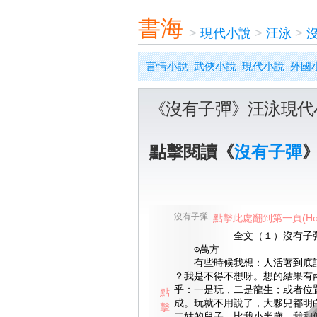
書海
>
現代小說
>
汪泳
>
言情小說
武俠小說
現代小說
外國
《沒有子彈》汪泳現代
點擊閱讀《
沒有子彈
沒有子彈
點擊此處翻到第一頁(Ho
全文（１）沒有子
⊙萬方
有些時候我想：人活著到底該
？我是不得不想呀。想的結果有
乎：一是玩，二是龍生；或者位
點
成。玩就不用說了，大夥兒都明
擊