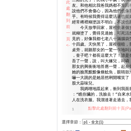
二姑的兒子，比我小半歲，我和
此
友。和他相比我爸我媽都不算回
處
說他們不會傷心，因為他們也像
翻
乎。有時候我覺得這麼活著也挺
到
經常稀裡糊塗說不明白，不說也
前
今天放學回家，屋裡坐著個女
一
就糊塗了，覺得見過她，可死活
頁
見的，好像我都七老八十滿腦袋
十四歲。天快黑了，屋裡很暗，
<-
桌旁，就聽那女的一驚一乍地叫
，奎子吧？都長這麼大了！誰是
吾了一聲，說，叫大嬸兒，叫嗬
那女的興衝衝地答應一聲，起身
她的臉黑黢黢像條鯰魚，眼睛鼓
嚇一大跳的是她居然咧開嘴笑了
股大蒜味兒。
我媽噌地躥起來，衝到我面前
：“瞧你臟的，洗臉去！”自來水
人在洗衣服。我溜達著走過去，
點擊此處翻到前十頁(Pag
1
選擇章節：