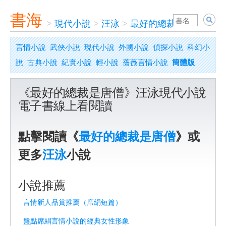
書海
>
現代小說
>
汪泳
>
最好的總裁是唐僧
言情小說
武俠小說
現代小說
外國小說
偵探小說
科幻小
說
古典小說
紀實小說
輕小說
薔薇言情小說
簡體版
《最好的總裁是唐僧》汪泳現代小說
電子書線上看閱讀
點擊閱讀《
最好的總裁是唐僧
》或
更多
汪泳
小說
小說推薦
言情新人品賞推薦（席絹短篇）
盤點席絹言情小說的經典女性形象