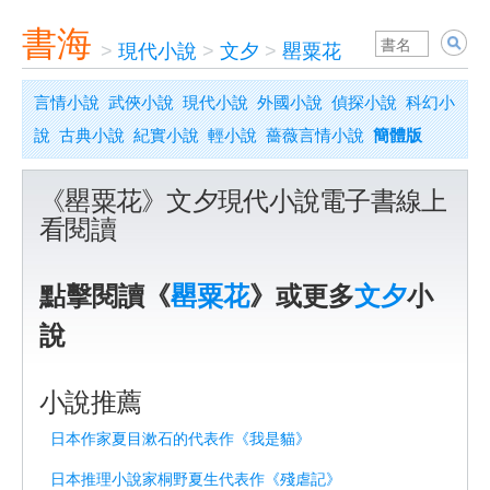
書海
>
現代小說
>
文夕
>
罌粟花
言情小說
武俠小說
現代小說
外國小說
偵探小說
科幻小
說
古典小說
紀實小說
輕小說
薔薇言情小說
簡體版
《罌粟花》文夕現代小說電子書線上
看閱讀
點擊閱讀《
罌粟花
》或更多
文夕
小
說
小說推薦
日本作家夏目漱石的代表作《我是貓》
日本推理小說家桐野夏生代表作《殘虐記》