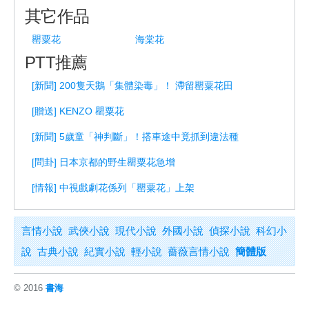
其它作品
罌粟花
海棠花
PTT推薦
[新聞] 200隻天鵝「集體染毒」！ 滯留罌粟花田
[贈送] KENZO 罌粟花
[新聞] 5歲童「神判斷」！搭車途中竟抓到違法種
[問卦] 日本京都的野生罌粟花急增
[情報] 中視戲劇花係列「罌粟花」上架
言情小說
武俠小說
現代小說
外國小說
偵探小說
科幻小
說
古典小說
紀實小說
輕小說
薔薇言情小說
簡體版
© 2016
書海