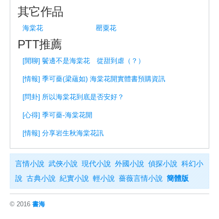
其它作品
海棠花
罌粟花
PTT推薦
[閒聊] 鬢邊不是海棠花 從甜到虐（？）
[情報] 季可薔(梁蘊如) 海棠花開實體書預購資訊
[問卦] 所以海棠花到底是否安好？
[心得] 季可薔-海棠花開
[情報] 分享岩生秋海棠花訊
言情小說
武俠小說
現代小說
外國小說
偵探小說
科幻小
說
古典小說
紀實小說
輕小說
薔薇言情小說
簡體版
© 2016
書海