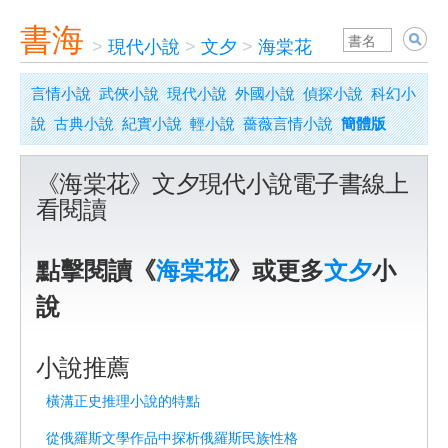
書海
>
現代小說
>
文夕
>
海棠花
言情小說
武俠小說
現代小說
外國小說
偵探小說
科幻小
說
古典小說
紀實小說
輕小說
薔薇言情小說
簡體版
《海棠花》文夕現代小說電子書線上
看閱讀
點擊閱讀《
海棠花
》或更多
文夕
小
說
小說推薦
橫溝正史推理小說的特點
從俄羅斯文學作品中探析俄羅斯民族性格