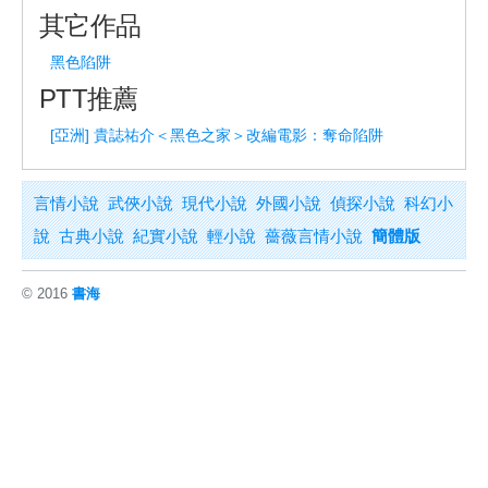
其它作品
黑色陷阱
PTT推薦
[亞洲] 貴誌祐介＜黑色之家＞改編電影：奪命陷阱
言情小說
武俠小說
現代小說
外國小說
偵探小說
科幻小
說
古典小說
紀實小說
輕小說
薔薇言情小說
簡體版
© 2016
書海