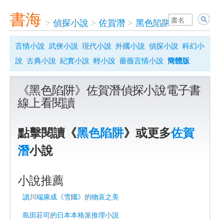
書海
>
偵探小說
>
佐賀潛
>
黑色陷阱
言情小說
武俠小說
現代小說
外國小說
偵探小說
科幻小
說
古典小說
紀實小說
輕小說
薔薇言情小說
簡體版
《黑色陷阱》佐賀潛偵探小說電子書
線上看閱讀
點擊閱讀《
黑色陷阱
》或更多
佐賀
潛
小說
小說推薦
讀川端康成《雪國》的物哀之美
島田莊司的日本本格派推理小說