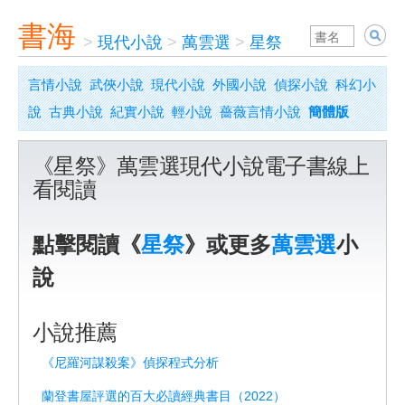
書海
>
現代小說
>
萬雲選
>
星祭
言情小說
武俠小說
現代小說
外國小說
偵探小說
科幻小
說
古典小說
紀實小說
輕小說
薔薇言情小說
簡體版
《星祭》萬雲選現代小說電子書線上
看閱讀
點擊閱讀《
星祭
》或更多
萬雲選
小
說
小說推薦
《尼羅河謀殺案》偵探程式分析
蘭登書屋評選的百大必讀經典書目（2022）