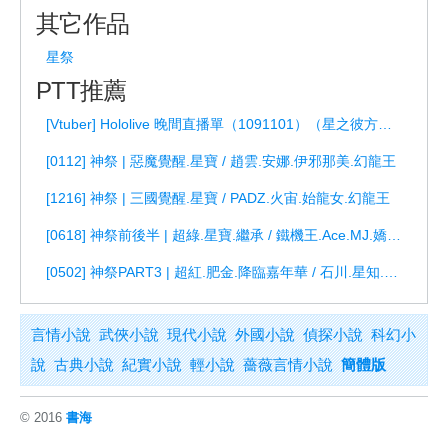
其它作品
星祭
PTT推薦
[Vtuber] Hololive 晚間直播單（1091101）（星之彼方祭）
[0112] 神祭 | 惡魔覺醒.星寶 / 趙雲.安娜.伊邪那美.幻龍王
[1216] 神祭 | 三國覺醒.星寶 / PADZ.火宙.始龍女.幻龍王
[0618] 神祭前後半 | 超綠.星寶.繼承 / 鐵機王.Ace.MJ.嬌德.海龍王
[0502] 神祭PART3 | 超紅.肥金.降臨嘉年華 / 石川.星知.幻龍.赫拉RU
言情小說
武俠小說
現代小說
外國小說
偵探小說
科幻小
說
古典小說
紀實小說
輕小說
薔薇言情小說
簡體版
© 2016
書海