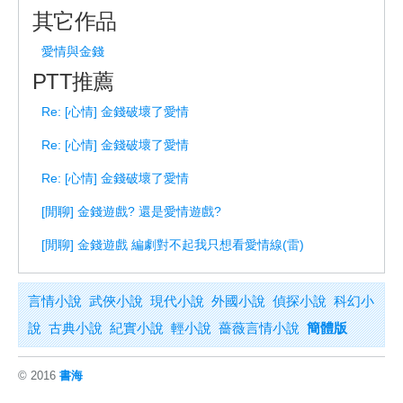
其它作品
愛情與金錢
PTT推薦
Re: [心情] 金錢破壞了愛情
Re: [心情] 金錢破壞了愛情
Re: [心情] 金錢破壞了愛情
[閒聊] 金錢遊戲? 還是愛情遊戲?
[閒聊] 金錢遊戲 編劇對不起我只想看愛情線(雷)
言情小說
武俠小說
現代小說
外國小說
偵探小說
科幻小
說
古典小說
紀實小說
輕小說
薔薇言情小說
簡體版
© 2016
書海