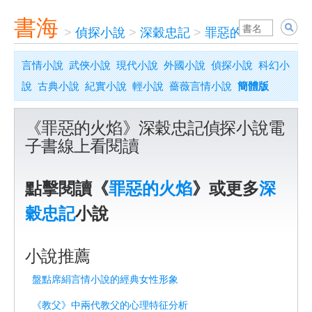
書海
>
偵探小說
>
深穀忠記
>
罪惡的火焰
言情小說
武俠小說
現代小說
外國小說
偵探小說
科幻小
說
古典小說
紀實小說
輕小說
薔薇言情小說
簡體版
《罪惡的火焰》深穀忠記偵探小說電
子書線上看閱讀
點擊閱讀《
罪惡的火焰
》或更多
深
穀忠記
小說
小說推薦
盤點席絹言情小說的經典女性形象
《教父》中兩代教父的心理特征分析