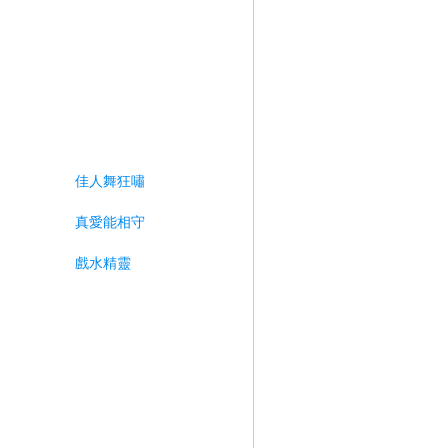
佳人舞狂嘯
真愛能相守
戲水精靈