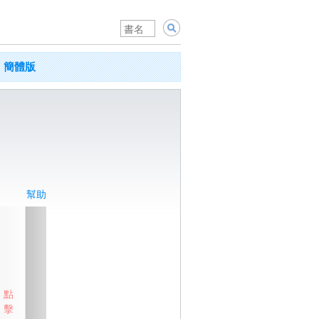
簡體版
幫助
點
擊