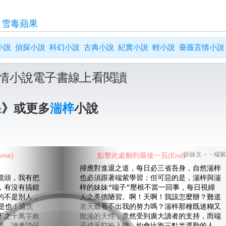
白雪毒蘋果
小說
偵探小說
科幻小說
古典小說
紀實小說
輕小說
薔薇言情小說
情小說電子書線上看閱讀
果
》或更多
湍梓
小說
me)
點擊此處翻到最後一頁(End)
訴妹文－－端紫
掃應對進退之道，每日必三省吾身，自然湍梓
頭，我有把
也必須跟著端紫學習；但可惡的是，湍梓與湍
，有沒有搞錯
梓的妹妹“端子”壓根不當一回事，每日視婦
的不是別人，
人之美德陋習。啊！天啊！我該怎麼辦？難道
是也！這次
老天爺看不出我的努力嗎？湍梓那種既迷糊又
下之十萬字救
散漫的天性，竟然受到廣大讀者的支持，而端