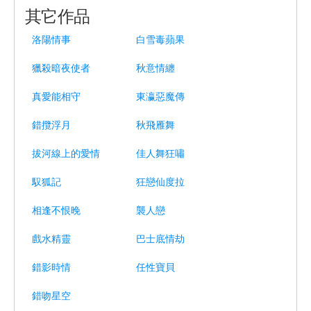
其它作品
洛陽情事
白雪毒蘋果
獵殺暗夜使者
秋意情纏
真愛能相守
東瀛惡魔傳
錯攬浮月
秋飛雁舞
拔河線上的愛情
佳人舞狂嘯
馭狐記
狂戀仙度拉
相逢不恨晚
襲人戀
戲水精靈
巴士底情劫
錯影時情
任性寶貝
錯吻星空