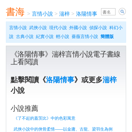
書海
>
言情小說
>
湍梓
>
洛陽情事
言情小說
武俠小說
現代小說
外國小說
偵探小說
科幻小
說
古典小說
紀實小說
輕小說
薔薇言情小說
簡體版
《洛陽情事》湍梓言情小說電子書線
上看閱讀
點擊閱讀《
洛陽情事
》或更多
湍梓
小說
小說推薦
《了不起的蓋茨比》中的色彩寓意
武俠小說中的俠骨柔情——以金庸、古龍、梁羽生為例