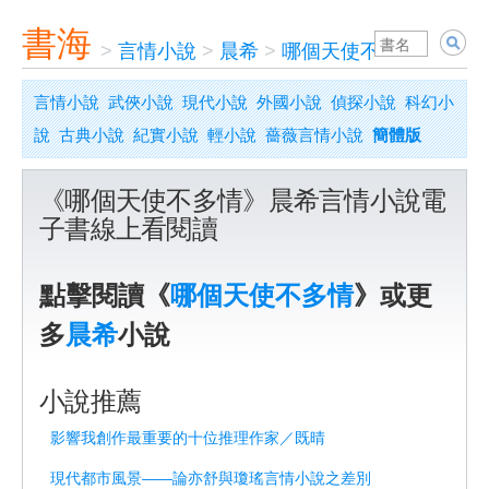
書海
>
言情小說
>
晨希
>
哪個天使不多情
言情小說
武俠小說
現代小說
外國小說
偵探小說
科幻小
說
古典小說
紀實小說
輕小說
薔薇言情小說
簡體版
《哪個天使不多情》晨希言情小說電
子書線上看閱讀
點擊閱讀《
哪個天使不多情
》或更
多
晨希
小說
小說推薦
影響我創作最重要的十位推理作家／既晴
現代都市風景——論亦舒與瓊瑤言情小說之差別