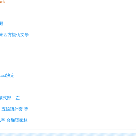
urk
觀
東西方複仇文學
cast決定
》紫式部 左
衫 五線譜外套 等
0萬字 台翻譯家林