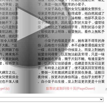
位同等的、或
知後，急欲見這孩子，忙教人抱進它來一看之
無力爭寵，無
下，果是一個清秀異常的小星子。
侍候皇上，別
大皇子為右大臣的女兒弘徽殿女禦所生，
許是眾怨積聚
母家是尊貴的外戚，順理成章，他自然就成了
起病來，只得
人人愛戴的東宮太子。論相貌，他卻不及這小
舍她不下，反
皇子清秀俊美。因此皇上對於大皇子，儘管珍
一心只是對這
愛，但相比之下總顯得平常，而對於這小皇子
後世話柄。即
，卻視若掌上明珠，寵愛無比。看作上無私予
為然，彼此間
的寶貝。
實在令人吃驚
小皇子的母親是更衣，她有著不尋常的身
下大亂。”這
份，品格也十分高貴，本不必像普通低級女官
，民間聽了怨
一樣，在日常生活中侍候皇上。而皇上對她的
的，將來免不
寵愛非同尋常，以至無法顧及常理，只是一味
更衣處於如此
地要她留在身邊，幾乎片刻不離。每逢並宴作
懼，唯賴皇上
樂，以及其它佳節盛會，也總是首先宣召這更
衣。有時皇上起床遲了，便不讓其回宮室裡去
綱言之位。
，整個一天乾脆就將這更衣留在身邊。這般日
女兒雙親俱全
夜侍候，按更衣的身份而論，也似乎太輕率了
兒也不落人後
。自小皇子出生後，皇上對這更衣更是十分重
eUp)
點擊此處翻到後十頁(PageDown)
2