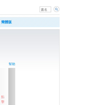
簡體版
幫助
點
擊