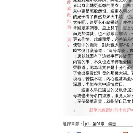
處處對她加以誹謗。與這更衣地
此
者出身比她更低微的更衣，自知
處
奈中更是萬般怨恨。這更衣朝夕
翻
的妃子看了自然都妒火中燒。也
到
太多吧，這更衣心緒鬱結，便生
前
常回娘家調養。皇上見了，更是
一
而更加憐愛，也不顧眾口非議，
頁
更衣佝情。此般寵愛，必將淪為
便朝中的顯貴，對此也大都不以
<-
時常側目議論道：“這等專寵，
！唐朝就因有了這種事而終於天
內宮的事，不久也逐漸傳遍全國
聲載道，認為這實在是十分可憂
了會出楊貴妃引發的那種大禍。
境地，苦惱不堪，內心也甚為憂
深思，尚能在宮中謹慎度日。
這更衣早已謝世的父親曾居大
母親也出身名門望族，眼見人家
，享儘榮華富貴，就指望自己女
點擊此處翻到前十頁(Pag
1
選擇章節：