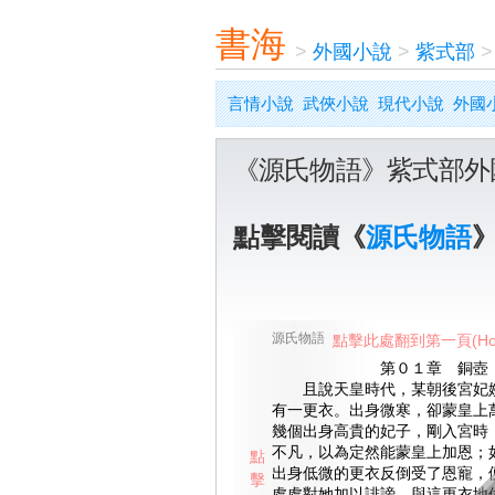
書海
>
外國小說
>
紫式部
言情小說
武俠小說
現代小說
外國
《源氏物語》紫式部外
點擊閱讀《
源氏物語
源氏物語
點擊此處翻到第一頁(Ho
第０１章 銅壺
且說天皇時代，某朝後宮妃嬪
有一更衣。出身微寒，卻蒙皇上
幾個出身高貴的妃子，剛入宮時
不凡，以為定然能蒙皇上加恩；
點
出身低微的更衣反倒受了恩寵，
擊