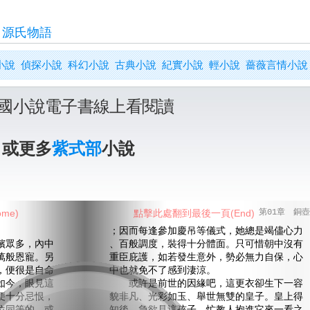
>
源氏物語
小說
偵探小說
科幻小說
古典小說
紀實小說
輕小說
薔薇言情小說
國小說電子書線上看閱讀
》或更多
紫式部
小說
me)
點擊此處翻到最後一頁(End)
第01章 銅壺
；因而每逢參加慶吊等儀式，她總是竭儘心力
眾多，內中
、百般調度，裝得十分體面。只可惜朝中沒有
萬般恩寵。另
重臣庇護，如若發生意外，勢必無力自保，心
，便很是自命
中也就免不了感到淒涼。
如今，眼見這
或許是前世的因緣吧，這更衣卻生下一容
便十分忌恨，
貌非凡、光彩如玉、舉世無雙的皇子。皇上得