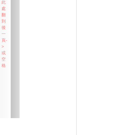
此
處
翻
到
後
一
頁-
>
或
空
格