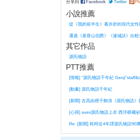
分享到
Facebook
Twitter
Pl
小說推薦
從《我的前半生》看亦舒的現代女性
通過《基督山伯爵》《連城訣》比較
其它作品
源氏物語
PTT推薦
[情報] “源氏物語千年紀 Genji”staff&
[動畫] 源氏物語千年紀
[新聞] 吉高由裡子飾演《源氏物語
[心得] axes源氏物語上衣 西洋棋襯
Re: [新聞] 耗時近4年譯源氏物語9