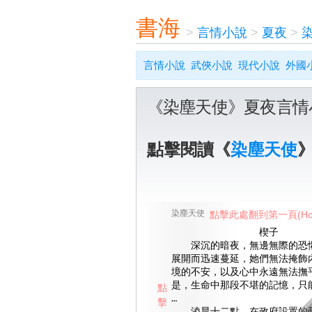
書海
>
言情小說
>
夏夜
>
言情小說
武俠小說
現代小說
外國
《染塵天使》夏夜言情
點擊閱讀《
染塵天使
染塵天使
點擊此處翻到第一頁(Ho
楔子
深沉的暗夜，無邊無際的恐懼
展開而迅速蔓延，她們無法掩飾
境的不安，以及心中永遠無法撫
是，生命中那段不堪的記憶，只
點
…
擊