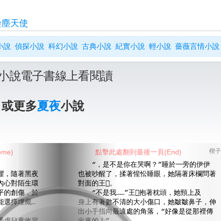
染塵天使
小說
偵探小說
科幻小說
古典小說
紀實小說
輕小說
薔薇言情小說
小說電子書線上看閱讀
》或更多
夏夜
小說
me)
點擊此處翻到最後一頁(End)
楔子
“，是不是你在哭啊？”睡於一旁的伊伊
，隨著黑夜
也被吵醒了，揉著惺忪睡眼，她隔著床欄問著
內心對陌生環
對面的王。
平的創傷，於
“不是我……”王抱著枕頭，她頸上及
能選擇埋藏…
身上有著數不清的大小傷口，她皺皺鼻子，伸
出小手指向最遠處的角落，“好像是從那裡傳