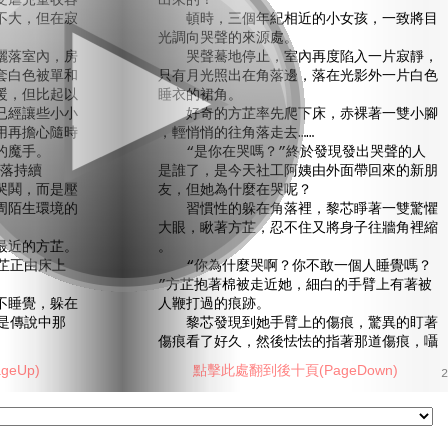
虐兒童收容
出來的！”
不大，但在寂
頓時，三個年紀相近的小女孩，一致將目
光調向哭聲的來源處。
落室內，房
哭聲驀地停止，室內再度陷入一片寂靜，
套白色被單和
只有月光照出在角落邊，落在光影外一片白色
暖，但比起以
睡衣的裙角。
已經讓些小小
好奇的方芷率先爬下床，赤裸著一雙小腳
用再擔心隨時
，輕悄悄的往角落走去……
的魔手。
“是你在哭嗎？”終於發現發出哭聲的人
角落持續
是誰了，是今天社工阿姨由外面帶回來的新朋
哭鬨，而是壓
友，但她為什麼在哭呢？
周陌生環境的
習慣性的躲在角落裡，黎芯睜著一雙驚懼
大眼，瞅著方芷，忍不住又將身子往牆角裡縮
近的方芷。
。
芷正由床上
“你為什麼哭啊？你不敢一個人睡覺嗎？
。
”方芷抱著棉被走近她，細白的手臂上有著被
睡覺，躲在
人鞭打過的痕跡。
是傳說中那
黎芯發現到她手臂上的傷痕，驚異的盯著
傷痕看了好久，然後怯怯的指著那道傷痕，囁
eUp)
點擊此處翻到後十頁(PageDown)
2