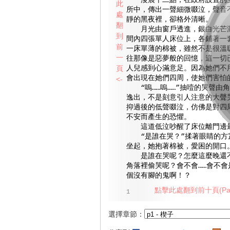
淩晨十二點，在政府設置的受
此
所中，傳出一聲細微啜泣，聲音
處
靜的黑夜裡，卻格外清晰。
翻
月光由窗戶透進，銀白光芒灑
到
間內四張單人床位上，各鋪著一
前
一床單薄的棉被，雖然不是很溫
一
往那像是惡夢般的回憶，這一切
頁
人兒感到心滿意足。因為她們不
會出現在她們四周，使她們害怕
<-
“嗚……嗚……”抽噎的哭聲由
逸出，不是刻意引人注意的大聲
抑過後的低聲啜泣，仿佛是對四
不安而產生的恐懼。
這道低泣吵醒了床位離門邊最
“是誰在哭？”揉著眼睛的方
坐起，她抱著棉被，愛困的開口
是誰在哭呢？怎麼這麼晚還不
角落裡偷哭呢？會不會……會不會
個沒有腳的鬼啊！？
點擊此處翻到前十頁(Pag
1
選擇章節：