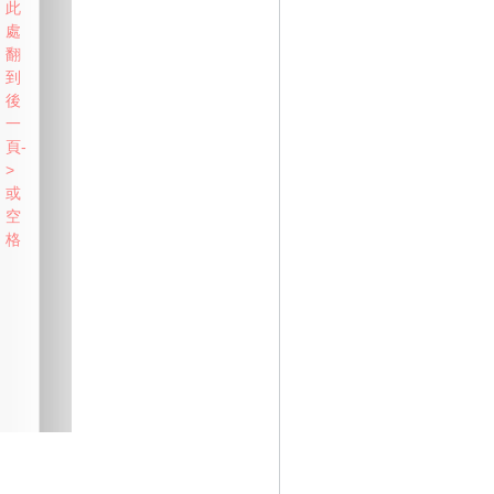
此
處
翻
到
後
一
頁-
>
或
空
格