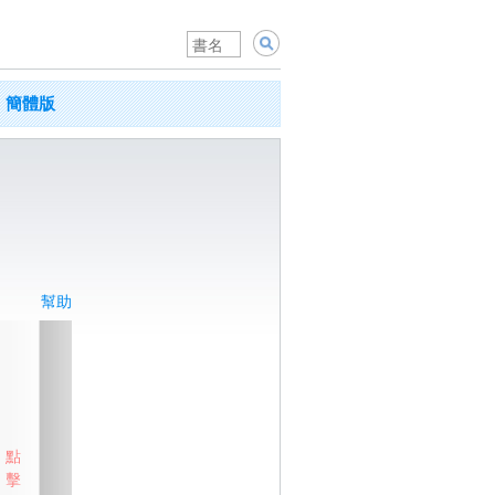
簡體版
幫助
點
擊