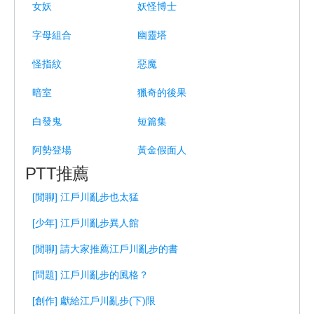
女妖
妖怪博士
字母組合
幽靈塔
怪指紋
惡魔
暗室
獵奇的後果
白發鬼
短篇集
阿勢登場
黃金假面人
PTT推薦
[閒聊] 江戶川亂步也太猛
[少年] 江戶川亂步異人館
[閒聊] 請大家推薦江戶川亂步的書
[問題] 江戶川亂步的風格？
[創作] 獻給江戶川亂步(下)限