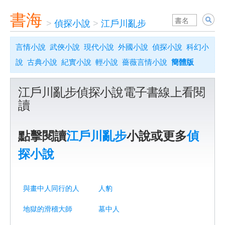
書海
>
偵探小說
>
江戶川亂步
言情小說
武俠小說
現代小說
外國小說
偵探小說
科幻小
說
古典小說
紀實小說
輕小說
薔薇言情小說
簡體版
江戶川亂步偵探小說電子書線上看閱
讀
點擊閱讀
江戶川亂步
小說或更多
偵
探小說
與畫中人同行的人
人豹
地獄的滑稽大師
墓中人