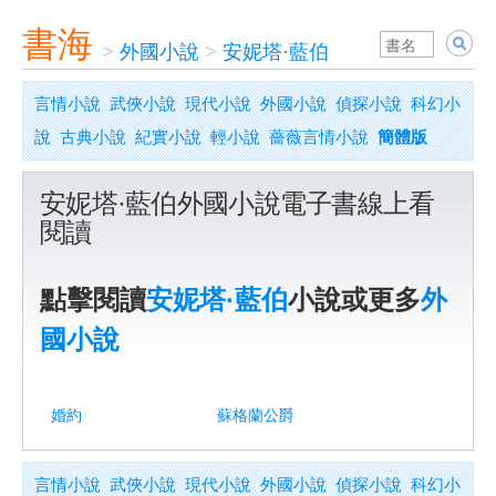
書海
>
外國小說
>
安妮塔·藍伯
言情小說
武俠小說
現代小說
外國小說
偵探小說
科幻小
說
古典小說
紀實小說
輕小說
薔薇言情小說
簡體版
安妮塔·藍伯外國小說電子書線上看
閱讀
點擊閱讀
安妮塔·藍伯
小說或更多
外
國小說
婚約
蘇格蘭公爵
言情小說
武俠小說
現代小說
外國小說
偵探小說
科幻小