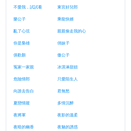
不愛我，試試看
東宮好兒郎
樂公子
乘龍快婿
亂了心弦
親親偷走我的心
你是梟雄
俏妹子
俱歡顏
傲公子
冤家一家親
冰淇淋甜妞
危險情郎
只愛陌生人
向誰去告白
君無愁
夏戀情蹤
多情沉醉
夜將軍
夜影的溫柔
夜暗的幽香
夜魅的誘惑