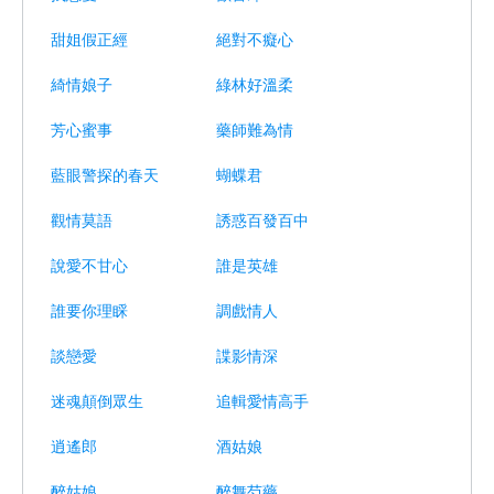
甜姐假正經
絕對不癡心
綺情娘子
綠林好溫柔
芳心蜜事
藥師難為情
藍眼警探的春天
蝴蝶君
觀情莫語
誘惑百發百中
說愛不甘心
誰是英雄
誰要你理睬
調戲情人
談戀愛
諜影情深
迷魂顛倒眾生
追輯愛情高手
逍遙郎
酒姑娘
醉姑娘
醉舞芍藥