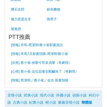
鑽石女郎
銀色獵物
魅力惹是生非
魯男子
鴛鴦君
PTT推薦
[情報] 禾馬-黑潔明/蔡小雀新書資訊
[情報] 禾馬7月新書預購-黑潔明/蔡小雀
[反推] 蔡小雀-侯爺今宵多貞重（有劇情）
[心得] 蔡小雀-這位惡毒女配鹹魚了（有劇情）
[情報] 黑潔明／蔡小雀／金吉 新書預購
言情小說
武俠小說
現代小說
外國小說
偵探小說
科幻小
說
古典小說
紀實小說
輕小說
薔薇言情小說
簡體版