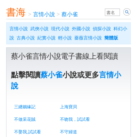
書海
>
言情小說
>
蔡小雀
言情小說
武俠小說
現代小說
外國小說
偵探小說
科幻小
說
古典小說
紀實小說
輕小說
薔薇言情小說
簡體版
蔡小雀言情小說電子書線上看閱讀
點擊閱讀
蔡小雀
小說或更多
言情小
說
三纏姻緣記
上海寶貝
不做采花賊
不吻我，試試看
不娶我,試試看
不守婦道