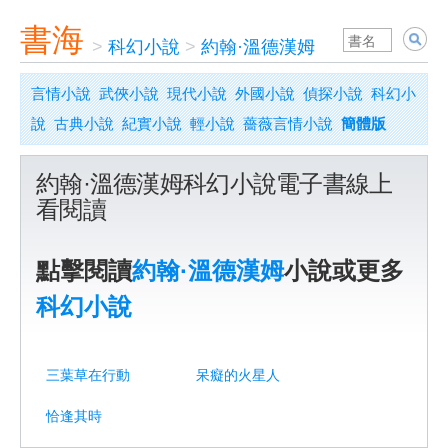
書海
>
科幻小說
>
約翰·溫德漢姆
言情小說
武俠小說
現代小說
外國小說
偵探小說
科幻小
說
古典小說
紀實小說
輕小說
薔薇言情小說
簡體版
約翰·溫德漢姆科幻小說電子書線上
看閱讀
點擊閱讀
約翰·溫德漢姆
小說或更多
科幻小說
三葉草在行動
呆癡的火星人
恰逢其時