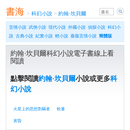
書海
>
科幻小說
>
約翰·坎貝爾
言情小說
武俠小說
現代小說
外國小說
偵探小說
科幻小
說
古典小說
紀實小說
輕小說
薔薇言情小說
簡體版
約翰·坎貝爾科幻小說電子書線上看
閱讀
點擊閱讀
約翰·坎貝爾
小說或更多
科
幻小說
火星上的思想剽竊者
較量
黃昏