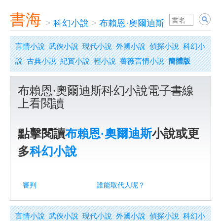
書海
>
科幻小說
>
布賴恩·奧爾迪斯
言情小說
武俠小說
現代小說
外國小說
偵探小說
科幻小
說
古典小說
紀實小說
輕小說
薔薇言情小說
簡體版
布賴恩·奧爾迪斯科幻小說電子書線
上看閱讀
點擊閱讀
布賴恩·奧爾迪斯
小說或更
多
科幻小說
審判
誰能取代人呢？
言情小說
武俠小說
現代小說
外國小說
偵探小說
科幻小