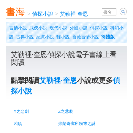
書海
>
偵探小說
>
艾勒裡·奎恩
言情小說
武俠小說
現代小說
外國小說
偵探小說
科幻小
說
古典小說
紀實小說
輕小說
薔薇言情小說
簡體版
艾勒裡·奎恩偵探小說電子書線上看
閱讀
點擊閱讀
艾勒裡·奎恩
小說或更多
偵
探小說
Y之悲劇
Z之悲劇
凶鎮
弗蘭奇寓所粉末之謎