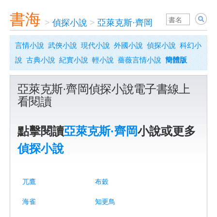
書海
>
偵探小說
>
亞萊克斯·齊岡
言情小說
武俠小說
現代小說
外國小說
偵探小說
科幻小
說
古典小說
紀實小說
輕小說
薔薇言情小說
簡體版
亞萊克斯·齊岡偵探小說電子書線上
看閱讀
點擊閱讀
亞萊克斯·齊岡
小說或更多
偵探小說
兀鷹
布穀
海雀
知更鳥