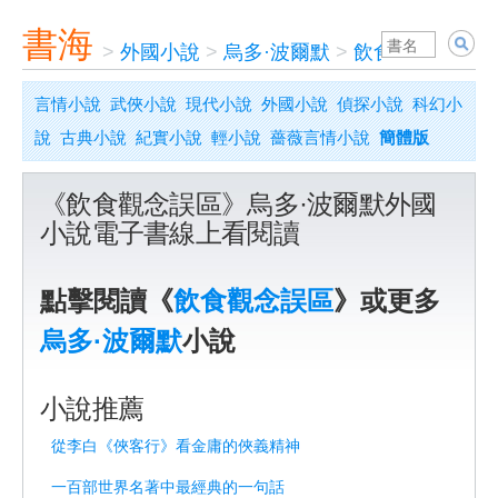
書海
>
外國小說
>
烏多·波爾默
>
飲食觀念誤區
言情小說
武俠小說
現代小說
外國小說
偵探小說
科幻小
說
古典小說
紀實小說
輕小說
薔薇言情小說
簡體版
《飲食觀念誤區》烏多·波爾默外國
小說電子書線上看閱讀
點擊閱讀《
飲食觀念誤區
》或更多
烏多·波爾默
小說
小說推薦
從李白《俠客行》看金庸的俠義精神
一百部世界名著中最經典的一句話