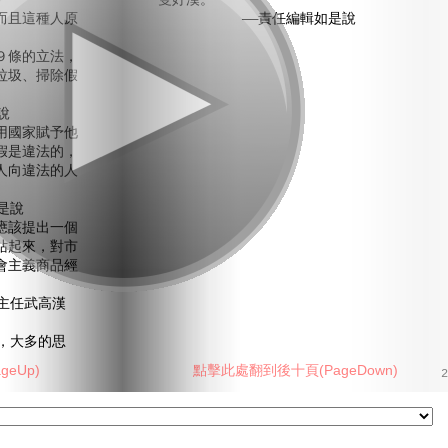
雙好漢。
且這種人原
——責任編輯如是說
條的立法，
垃圾、掃除假
說
國家賦予他
假是違法的，
人向違法的人
是說
該提出一個
站起來，對市
會主義商品經
任武高漢
，大多的思
eUp)
點擊此處翻到後十頁(PageDown)
2