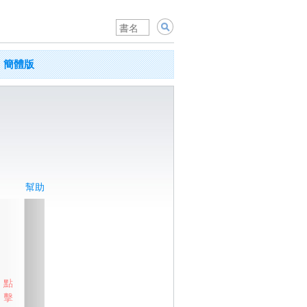
簡體版
幫助
點
擊