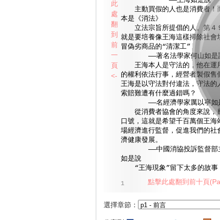
——王海如是說
此
主動買假的人也是消費者！而
處
本是《消法》
翻
立法宗旨所提倡的人。第４９
到
就是要培養像王海這樣掃除社會
前
冒偽劣商品的“清潔工”
一
——著名法學家何山如是
頁
王海本人是守法的，他在運用
的權利依法行事，經營者製假售
<-
王海是以守法對付違法，守法的
索賠難遭有什麼過錯嗎？
——名經濟學家厲以寧如
從消費者協會的角度來說，應
口號，這就是希望千百萬個王海
場經濟進行監督，促進我們的社
濟健康發展。
——中國消協投訴監督部主
如是說
“王海現象”留下太多的故事
點擊此處翻到前十頁(Pag
1
選擇章節：