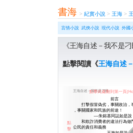
書海
>
紀實小說
>
王海
>
言情小說
武俠小說
現代小說
外國
《王海自述－我不是刁
點擊閱讀《
王海自述
王海自述－我不是刁民
點擊此處翻到第一頁(Ho
前言
打擊假冒偽劣，事關政治，事
，事關國家和民族的前途！
——朱鎔基同誌如是說
和欺詐消費者的違法行為做鬥
點
公民的責任和義務
擊