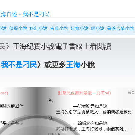
王海自述－我不是刁民
小說
偵探小說
科幻小說
古典小說
紀實小說
輕小說
薔薇言情小說
民》王海紀實小說電子書線上看閱讀
－我不是刁民
》或更多
王海
小說
me)
點擊此處翻到最後一頁(End)
前言
考。
關政府威信
——記者劉元如是說
王海的名字是會被載入中國消費者運動史
的。
爭，是每個
——編輯於今如是說
武鬆打老虎，王海打老鼠，兩個英雄，一