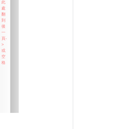
此
處
翻
到
後
一
頁-
>
或
空
格