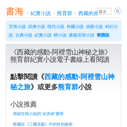
書海
>
紀實小說
>
熊育群
>
西藏的感動-阿裡雪山
言情小說
武俠小說
現代小說
外國小說
偵探小說
科幻小
說
古典小說
紀實小說
輕小說
薔薇言情小說
簡體版
《西藏的感動-阿裡雪山神秘之旅》
熊育群紀實小說電子書線上看閱讀
點擊閱讀《
西藏的感動-阿裡雪山神
秘之旅
》或更多
熊育群
小說
小說推薦
席絹言情小說的“冰淇淋”愛情
暗藏於《三國演義》中的性別秘密