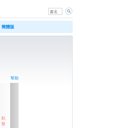
簡體版
幫助
點
擊