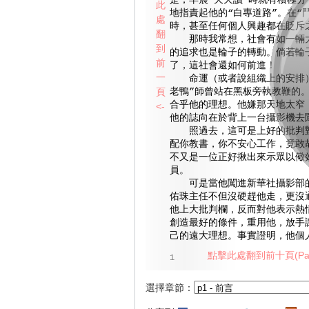
是，早晨“天天讀”時就有積極分
此
地指責起他的“白專道路”。在“
處
時，甚至任何個人興趣都在貶斥
翻
那時我常想，社會有如一輛大
到
的追求也是輪子的轉動。倘若輪
前
了，這社會還如何前進！
一
命運（或者說組織上的安排）
頁
老鴨”師曾站在黑板旁執教鞭的
合乎他的理想。他嫌那天地太窄
<-
他的誌向在於背上一台攝影機去
照過去，這可是上好的批判對
配你教書，你不安心工作，竟敢
不又是一位正好揪出來示眾以儆
員。
可是當他闖進新華社攝影部的
佑珠主任不但沒硬趕他走，更沒
他上大批判欄，反而對他表示熱
創造最好的條件，重用他，放手
己的遠大理想。事實證明，他個
點擊此處翻到前十頁(Pag
1
選擇章節：