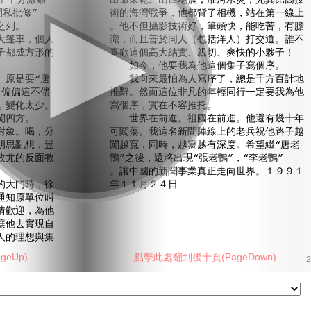
子十分激動
出命來乾。山西地震，淮河水災，尤其比高技
鬥私批修”
術的海灣戰爭，他都背了相機，站在第一線上
之列。
。他不但攝影技術好，筆頭快，能吃苦，有膽
篷車，個人
識，而且善於同人（包括洋人）打交道。誰不
子都成方形的
喜歡這個高大結實、親切、爽快的小夥子！
如今，他要我為他這個集子寫個序。
原是要“唐
我向來最怕為人寫序了，總是千方百計地
。偏偏這不儘
推辭。然而這位非凡的年輕同行一定要我為他
，變化太少。
寫個序，實在不容推托。
闖四方。
世界在前進。祖國在前進。他還有幾十年
象。喝，分
可闖蕩。我這名新聞陣線上的老兵祝他路子越
胡思亂想，豈
闖越寬，同時，越寫越有深度。希望繼“唐老
效尤的反面教
鴨”之後，還將出現“張老鴨”，“李老鴨”
。讓中國的新聞事業真正走向世界。１９９１
大門時，徐
年１１月２４日
通知原單位叫
情歡迎，為他
讓他去實現自
人的理想與集
eUp)
點擊此處翻到後十頁(PageDown)
2