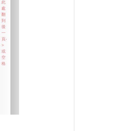
此
處
翻
到
後
一
頁-
>
或
空
格