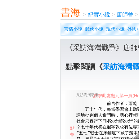
書海
>
紀實小說
>
唐師曾
言情小說
武俠小說
現代小說
外國
《采訪海灣戰爭》唐師
點擊閱讀《
采訪海灣
采訪海灣戰爭
點擊此處翻到第一頁(Ho
前言作者：蕭乾
五十年代，每當學習會上聽到
詞地批判個人奮鬥時，我心裡就
社會只容得下“叫乾啥就乾啥”的
？七十年代初在鹹寧乾校有位專
點
“五七”戰士在床鋪底下藏了幾本
擊