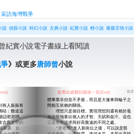
>
采訪海灣戰爭
小說
偵探小說
科幻小說
古典小說
紀實小說
輕小說
薔薇言情小說
曾紀實小說電子書線上看閱讀
戰爭
》或更多
唐師曾
小說
me)
點擊此處翻到最後一頁(End)
前言
體事業非但並不矛盾，而且是大篷車與輪子之
有人振振有
間相互依賴的關係。
嘀咕：難道這
理想只是個目標。實現理想則還有賴於毫
聽話乾部嗎
無保留地拿出個人的才智、天賦和血汗。這也
攻古典文學的
正是有所追求與好高鶩遠的不同之處。
線裝書。於
“唐老鴨”進入新崗位之後，可以說是豁