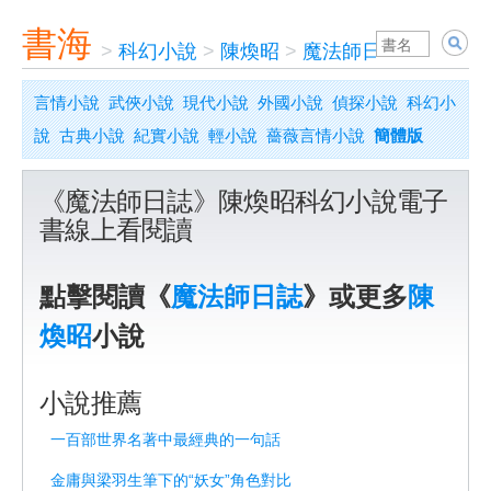
書海
>
科幻小說
>
陳煥昭
>
魔法師日誌
言情小說
武俠小說
現代小說
外國小說
偵探小說
科幻小
說
古典小說
紀實小說
輕小說
薔薇言情小說
簡體版
《魔法師日誌》陳煥昭科幻小說電子
書線上看閱讀
點擊閱讀《
魔法師日誌
》或更多
陳
煥昭
小說
小說推薦
一百部世界名著中最經典的一句話
金庸與梁羽生筆下的“妖女”角色對比