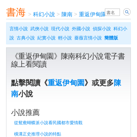
書海
>
科幻小說
>
陳南
>
重返伊甸園
言情小說
武俠小說
現代小說
外國小說
偵探小說
科幻小
說
古典小說
紀實小說
輕小說
薔薇言情小說
簡體版
《重返伊甸園》陳南科幻小說電子書
線上看閱讀
點擊閱讀《
重返伊甸園
》或更多
陳
南
小說
小說推薦
從鴛鴦蝴蝶派小說看民國都市愛情觀
橫溝正史推理小說的特點