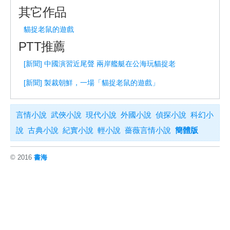
其它作品
貓捉老鼠的遊戲
PTT推薦
[新聞] 中國演習近尾聲 兩岸艦艇在公海玩貓捉老
[新聞] 製裁朝鮮，一場「貓捉老鼠的遊戲」
言情小說
武俠小說
現代小說
外國小說
偵探小說
科幻小
說
古典小說
紀實小說
輕小說
薔薇言情小說
簡體版
© 2016
書海