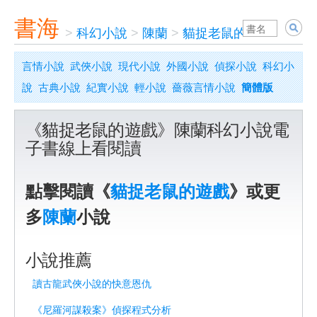
書海
>
科幻小說
>
陳蘭
>
貓捉老鼠的遊戲
言情小說
武俠小說
現代小說
外國小說
偵探小說
科幻小
說
古典小說
紀實小說
輕小說
薔薇言情小說
簡體版
《貓捉老鼠的遊戲》陳蘭科幻小說電
子書線上看閱讀
點擊閱讀《
貓捉老鼠的遊戲
》或更
多
陳蘭
小說
小說推薦
讀古龍武俠小說的快意恩仇
《尼羅河謀殺案》偵探程式分析